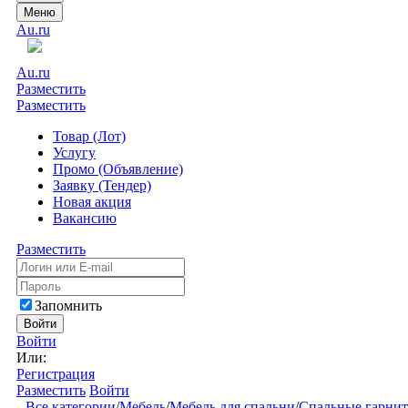
Меню
Au.ru
Au.ru
Разместить
Разместить
Товар (Лот)
Услугу
Промо (Объявление)
Заявку (Тендер)
Новая акция
Вакансию
Разместить
Запомнить
Войти
Войти
Или:
Регистрация
Разместить
Войти
Все категории
/
Мебель
/
Мебель для спальни
/
Спальные гарни