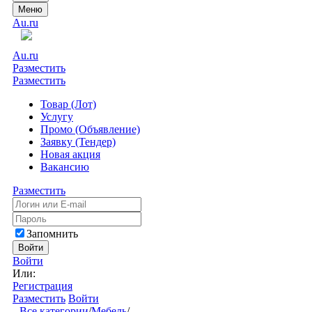
Меню
Au.ru
Au.ru
Разместить
Разместить
Товар (Лот)
Услугу
Промо (Объявление)
Заявку (Тендер)
Новая акция
Вакансию
Разместить
Запомнить
Войти
Войти
Или:
Регистрация
Разместить
Войти
Все категории
/
Мебель
/