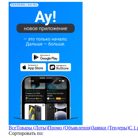
РЕКЛАМА • AU.RU
Все
Товары (Лоты)
Промо (Объявления)
Заявки (Тендеры)
С 1 
Сортировать по: