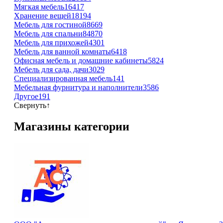
Мягкая мебель
16417
Хранение вещей
18194
Мебель для гостиной
8669
Мебель для спальни
84870
Мебель для прихожей
4301
Мебель для ванной комнаты
6418
Офисная мебель и домашние кабинеты
5824
Мебель для сада, дачи
3029
Специализированная мебель
141
Мебельная фурнитура и наполнители
3586
Другое
191
Свернуть
↑
Магазины категории