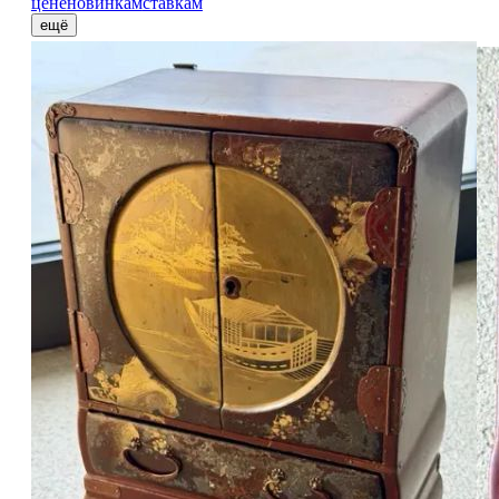
цене
новинкам
ставкам
ещё