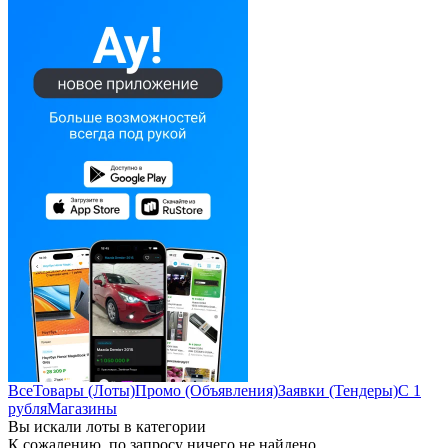
Все
Товары (Лоты)
Промо (Объявления)
Заявки (Тендеры)
С 1
рубля
Магазины
Вы искали лоты в категории
К сожалению, по запросу ничего не найдено