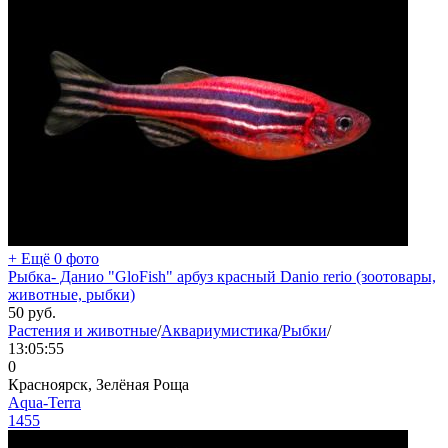
+ Ещё 0 фото
Рыбка- Данио "GloFish" арбуз красный Danio rerio (зоотовары,
животные, рыбки)
50
руб.
Растения и животные
/
Аквариумистика
/
Рыбки
/
13:05:55
0
Красноярск, Зелёная Роща
Aqua-Terra
1455