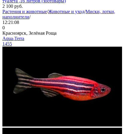
туалета ,16 литров (зоотовары)
2 100
руб.
Растения и животные
/
Животные и уход
/
Миски, лотки,
наполнители
/
12:21:08
0
Красноярск, Зелёная Роща
Aqua-Terra
1455