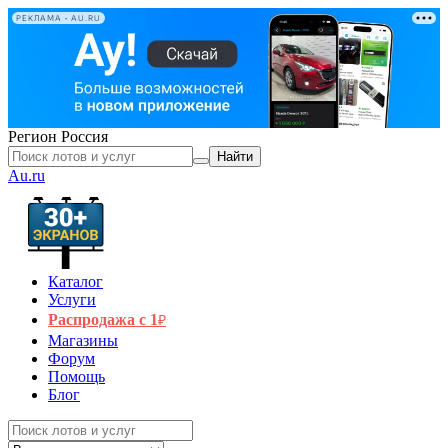
РЕКЛАМА • AU.RU
Регион
Россия
Найти
Au.ru
Каталог
Услуги
Распродажа с 1
₽
Магазины
Форум
Помощь
Блог