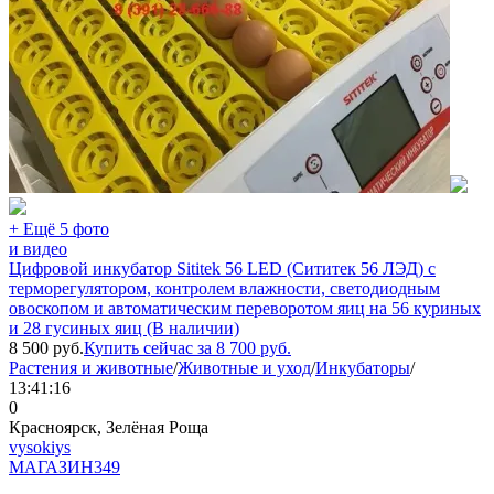
+ Ещё 5 фото
и видео
Цифровой инкубатор Sititek 56 LED (Сититек 56 ЛЭД) с
терморегулятором, контролем влажности, светодиодным
овоскопом и автоматическим переворотом яиц на 56 куриных
и 28 гусиных яиц (В наличии)
8 500
руб.
Купить сейчас за
8 700
руб.
Растения и животные
/
Животные и уход
/
Инкубаторы
/
13:41:16
0
Красноярск, Зелёная Роща
vysokiys
МАГАЗИН
349