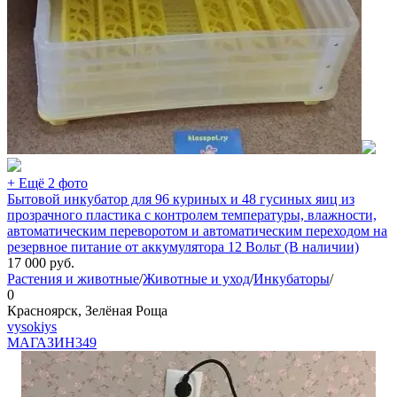
+ Ещё 2 фото
Бытовой инкубатор для 96 куриных и 48 гусиных яиц из
прозрачного пластика с контролем температуры, влажности,
автоматическим переворотом и автоматическим переходом на
резервное питание от аккумулятора 12 Вольт (В наличии)
17 000
руб.
Растения и животные
/
Животные и уход
/
Инкубаторы
/
0
Красноярск, Зелёная Роща
vysokiys
МАГАЗИН
349