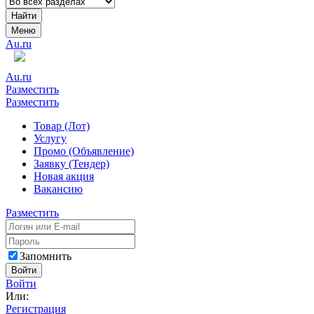
Найти
Меню
Au.ru
Au.ru
Разместить
Разместить
Товар (Лот)
Услугу
Промо (Объявление)
Заявку (Тендер)
Новая акция
Вакансию
Разместить
Запомнить
Войти
Войти
Или:
Регистрация