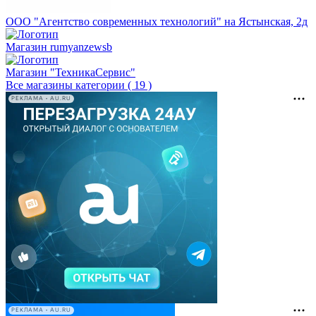
ООО "Агентство современных технологий" на Ястынская, 2д
Магазин rumyanzewsb
Магазин "ТехникаСервис"
Все магазины категории ( 19 )
РЕКЛАМА • AU.RU
РЕКЛАМА • AU.RU