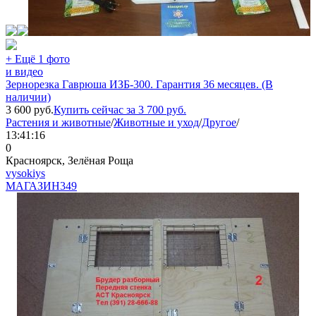
+ Ещё 1 фото
и видео
Зернорезка Гаврюша ИЗБ-300. Гарантия 36 месяцев. (В
наличии)
3 600
руб.
Купить сейчас за
3 700
руб.
Растения и животные
/
Животные и уход
/
Другое
/
13:41:16
0
Красноярск, Зелёная Роща
vysokiys
МАГАЗИН
349