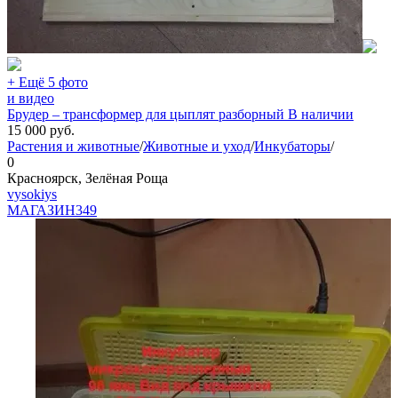
+ Ещё 5 фото
и видео
Брудер – трансформер для цыплят разборный В наличии
15 000
руб.
Растения и животные
/
Животные и уход
/
Инкубаторы
/
0
Красноярск, Зелёная Роща
vysokiys
МАГАЗИН
349