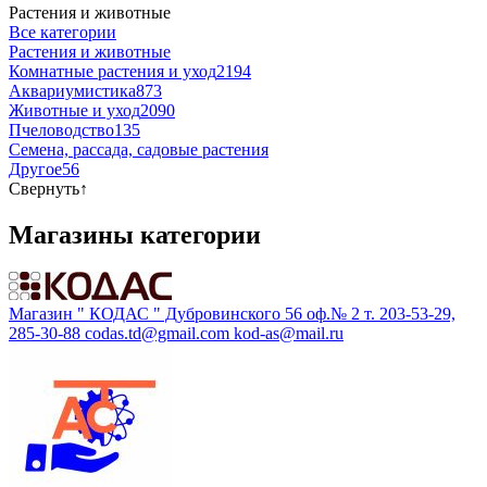
Растения и животные
Все категории
Растения и животные
Комнатные растения и уход
2194
Аквариумистика
873
Животные и уход
2090
Пчеловодство
135
Семена, рассада, садовые растения
Другое
56
Свернуть
↑
Магазины категории
Магазин " КОДАС " Дубровинского 56 оф.№ 2 т. 203-53-29,
285-30-88 codas.td@gmail.com kod-as@mail.ru