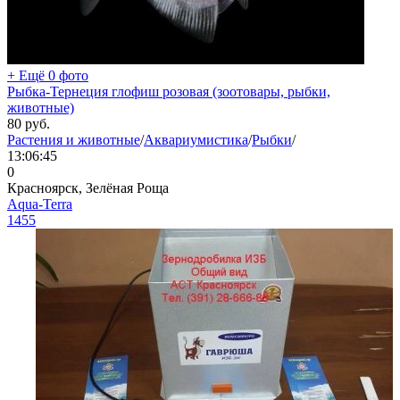
+ Ещё 0 фото
Рыбка-Тернеция глофиш розовая (зоотовары, рыбки,
животные)
80
руб.
Растения и животные
/
Аквариумистика
/
Рыбки
/
13:06:45
0
Красноярск, Зелёная Роща
Aqua-Terra
1455