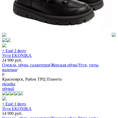
+ Ещё 2 фото
Угги EKONIKA
24 990
руб.
Одежда, обувь, галантерея
/
Женская обувь
/
Угги, унты,
валенки
/
0
Красноярск, Район ТРЦ Планета
ekonika
обувь
0
+ Ещё 1 фото
Угги EKONIKA
14 990
руб.