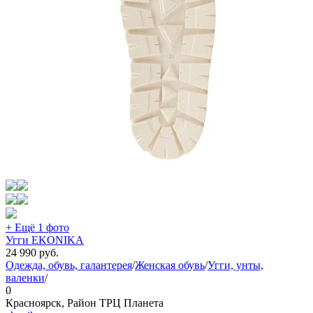
+ Ещё 1 фото
Угги EKONIKA
24 990
руб.
Одежда, обувь, галантерея
/
Женская обувь
/
Угги, унты,
валенки
/
0
Красноярск, Район ТРЦ Планета