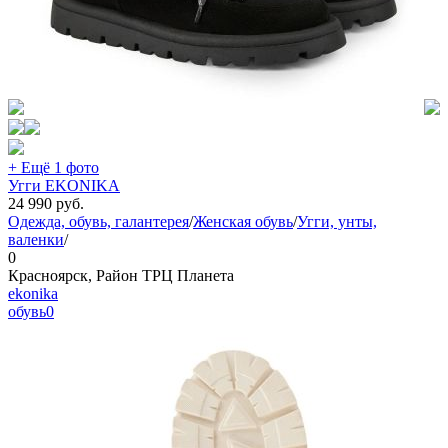
+ Ещё 1 фото
Угги EKONIKA
24 990
руб.
Одежда, обувь, галантерея
/
Женская обувь
/
Угги, унты,
валенки
/
0
Красноярск, Район ТРЦ Планета
ekonika
обувь
0