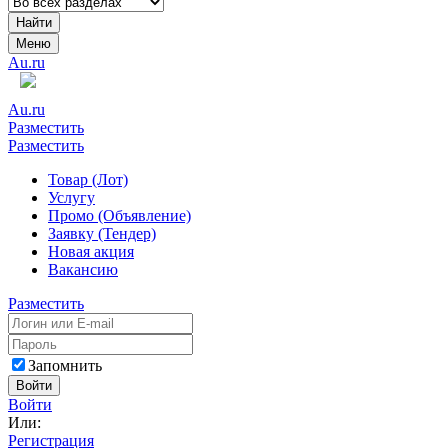
Найти
Меню
Au.ru
Au.ru
Разместить
Разместить
Товар (Лот)
Услугу
Промо (Объявление)
Заявку (Тендер)
Новая акция
Вакансию
Разместить
Запомнить
Войти
Войти
Или:
Регистрация