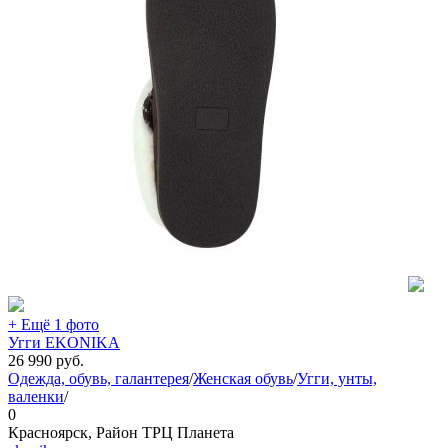
+ Ещё 1 фото
Угги EKONIKA
26 990
руб.
Одежда, обувь, галантерея
/
Женская обувь
/
Угги, унты,
валенки
/
0
Красноярск, Район ТРЦ Планета