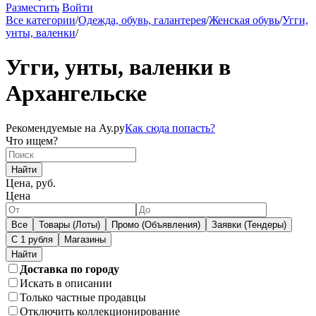
Разместить
Войти
Все категории
/
Одежда, обувь, галантерея
/
Женская обувь
/
Угги,
унты, валенки
/
Угги, унты, валенки в
Архангельске
Рекомендуемые на Ау.ру
Как сюда попасть?
Что ищем?
Найти
Цена, руб.
Цена
Все
Товары (Лоты)
Промо (Объявления)
Заявки (Тендеры)
С 1 рубля
Магазины
Доставка по городу
Искать в описании
Только частные продавцы
Отключить коллекционирование