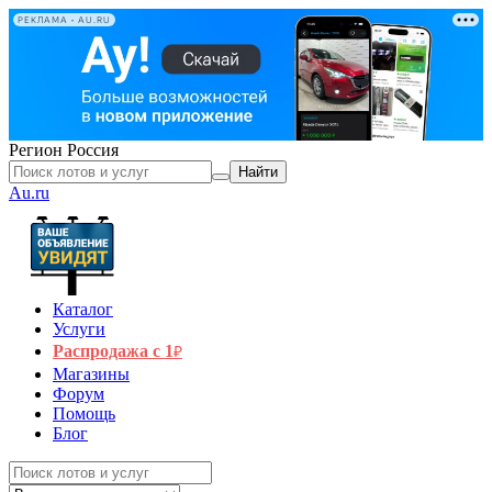
РЕКЛАМА • AU.RU
Регион
Россия
Найти
Au.ru
Каталог
Услуги
Распродажа с 1
₽
Магазины
Форум
Помощь
Блог