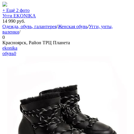
+ Ещё 2 фото
Угги EKONIKA
14 990
руб.
Одежда, обувь, галантерея
/
Женская обувь
/
Угги, унты,
валенки
/
0
Красноярск, Район ТРЦ Планета
ekonika
обувь
0