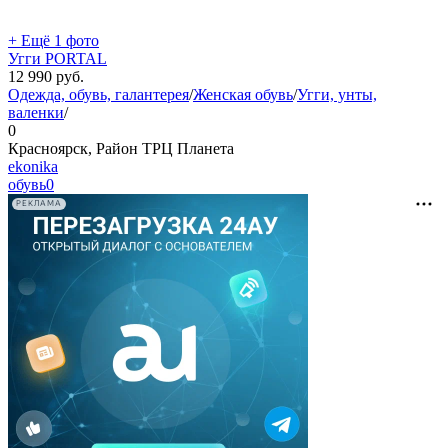
+ Ещё 1 фото
Угги PORTAL
12 990
руб.
Одежда, обувь, галантерея
/
Женская обувь
/
Угги, унты,
валенки
/
0
Красноярск, Район ТРЦ Планета
ekonika
обувь
0
РЕКЛАМА