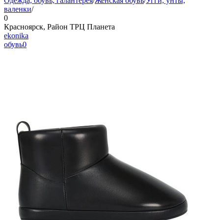
Одежда, обувь, галантерея
/
Женская обувь
/
Угги, унты,
валенки
/
0
Красноярск, Район ТРЦ Планета
ekonika
обувь
0