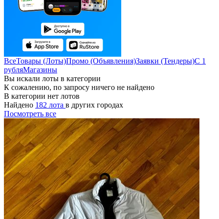
Все
Товары (Лоты)
Промо (Объявления)
Заявки (Тендеры)
С 1
рубля
Магазины
Вы искали лоты в категории
К сожалению, по запросу ничего не найдено
В категории нет лотов
Найдено
182 лота
в других городах
Посмотреть все