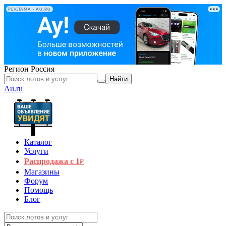
РЕКЛАМА • AU.RU
Регион
Россия
Найти
Au.ru
Каталог
Услуги
Распродажа с 1
₽
Магазины
Форум
Помощь
Блог