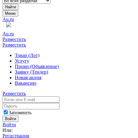
Найти
Меню
Au.ru
Au.ru
Разместить
Разместить
Товар (Лот)
Услугу
Промо (Объявление)
Заявку (Тендер)
Новая акция
Вакансию
Разместить
Запомнить
Войти
Войти
Или:
Регистрация