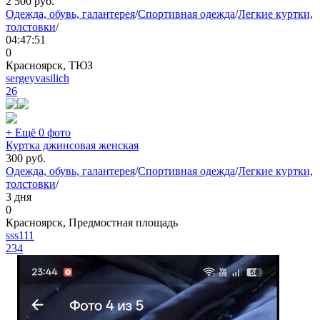
2 500
руб.
Одежда, обувь, галантерея
/
Спортивная одежда
/
Легкие куртки,
толстовки
/
04:47:51
0
Красноярск, ТЮЗ
sergeyvasilich
26
+ Ещё 0 фото
Куртка джинсовая женская
300
руб.
Одежда, обувь, галантерея
/
Спортивная одежда
/
Легкие куртки,
толстовки
/
3 дня
0
Красноярск, Предмостная площадь
sss111
234