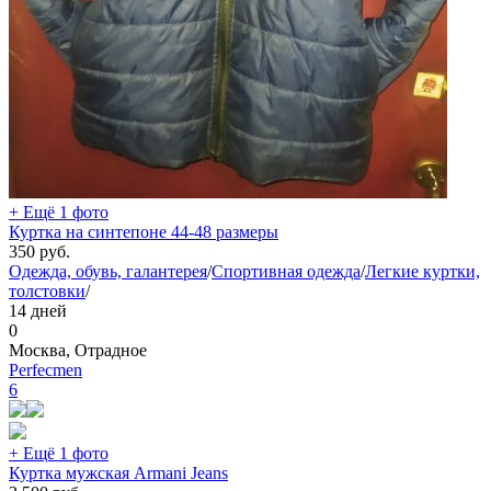
+ Ещё 1 фото
Куртка на синтепоне 44-48 размеры
350
руб.
Одежда, обувь, галантерея
/
Спортивная одежда
/
Легкие куртки,
толстовки
/
14 дней
0
Москва, Отрадное
Perfecmen
6
+ Ещё 1 фото
Куртка мужская Armani Jeans