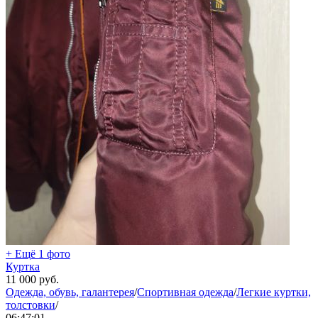
+ Ещё 1 фото
Куртка
11 000
руб.
Одежда, обувь, галантерея
/
Спортивная одежда
/
Легкие куртки,
толстовки
/
06:47:01