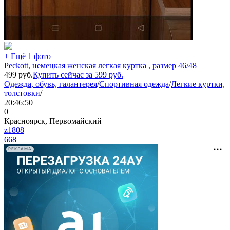
+ Ещё 1 фото
Peckott, немецкая женская легкая куртка , размер 46/48
499
руб.
Купить сейчас за
599
руб.
Одежда, обувь, галантерея
/
Спортивная одежда
/
Легкие куртки,
толстовки
/
20:46:50
0
Красноярск, Первомайский
z1808
668
РЕКЛАМА