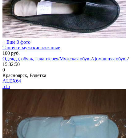
+ Ещё 0 фото
Тапочки мужские кожаные
100
руб.
Одежда, обувь, галантерея
/
Мужская обувь
/
Домашняя обувь
/
15:32:50
0
Красноярск, Взлётка
ALEX64
515