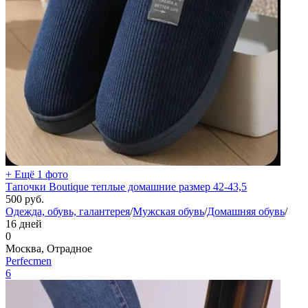
+ Ещё 1 фото
Тапочки Boutique теплые домашние размер 42-43,5
500
руб.
Одежда, обувь, галантерея
/
Мужская обувь
/
Домашняя обувь
/
16 дней
0
Москва, Отрадное
Perfecmen
6