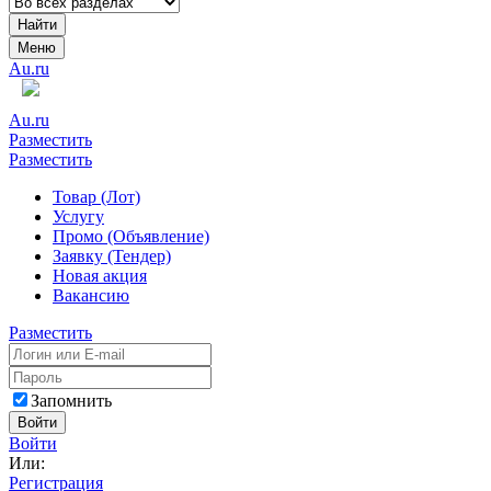
Найти
Меню
Au.ru
Au.ru
Разместить
Разместить
Товар (Лот)
Услугу
Промо (Объявление)
Заявку (Тендер)
Новая акция
Вакансию
Разместить
Запомнить
Войти
Войти
Или:
Регистрация