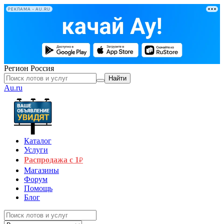
РЕКЛАМА • AU.RU
Регион
Россия
Найти
Au.ru
Каталог
Услуги
Распродажа с 1
₽
Магазины
Форум
Помощь
Блог