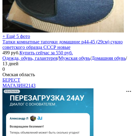
+ Ещё 5 фото
Тапки комнатные тапочки домашние р44-45 (29см) сукно
советского образца СССР новые
499
руб.
Купить сейчас за
550
руб.
Одежда, обувь, галантерея
/
Мужская обувь
/
Домашняя обувь
/
13 дней
0
Омская область
БEPECT
МАГАЗИН
2143
РЕКЛАМА