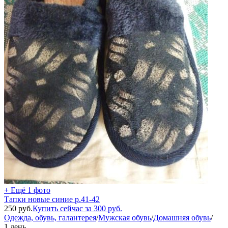
+ Ещё 1 фото
Тапки новые синие р.41-42
250
руб.
Купить сейчас за
300
руб.
Одежда, обувь, галантерея
/
Мужская обувь
/
Домашняя обувь
/
1 день