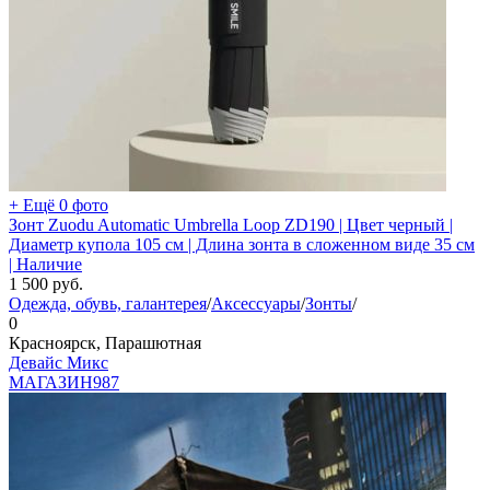
+ Ещё 0 фото
Зонт Zuodu Automatic Umbrella Loop ZD190 | Цвет черный |
Диаметр купола 105 см | Длина зонта в сложенном виде 35 см
| Наличие
1 500
руб.
Одежда, обувь, галантерея
/
Аксессуары
/
Зонты
/
0
Красноярск, Парашютная
Девайс Микс
МАГАЗИН
987