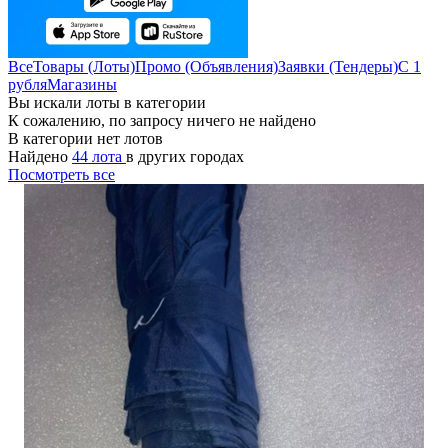
Все
Товары (Лоты)
Промо (Объявления)
Заявки (Тендеры)
С 1
рубля
Магазины
Вы искали лоты в категории
К сожалению, по запросу ничего не найдено
В категории нет лотов
Найдено
44 лота
в других городах
Посмотреть все