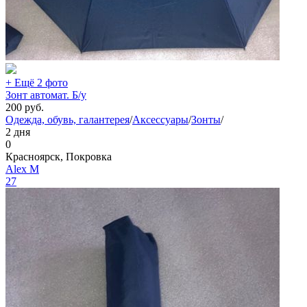
+ Ещё 2 фото
Зонт автомат. Б/у
200
руб.
Одежда, обувь, галантерея
/
Аксессуары
/
Зонты
/
2 дня
0
Красноярск, Покровка
Aleх М
27