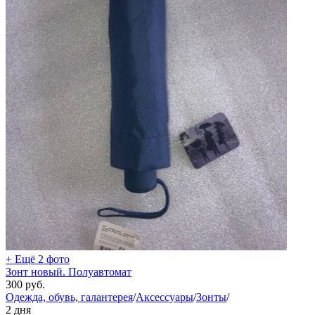
+ Ещё 2 фото
Зонт новый. Полуавтомат
300
руб.
Одежда, обувь, галантерея
/
Аксессуары
/
Зонты
/
2 дня