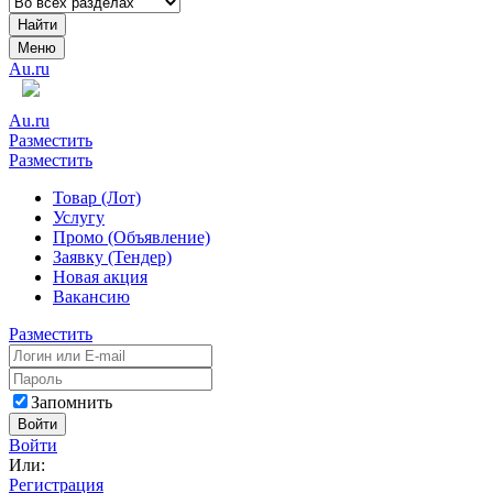
Найти
Меню
Au.ru
Au.ru
Разместить
Разместить
Товар (Лот)
Услугу
Промо (Объявление)
Заявку (Тендер)
Новая акция
Вакансию
Разместить
Запомнить
Войти
Войти
Или:
Регистрация