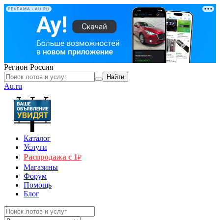
РЕКЛАМА • AU.RU
Регион
Россия
Найти
Au.ru
Каталог
Услуги
Распродажа с 1
₽
Магазины
Форум
Помощь
Блог