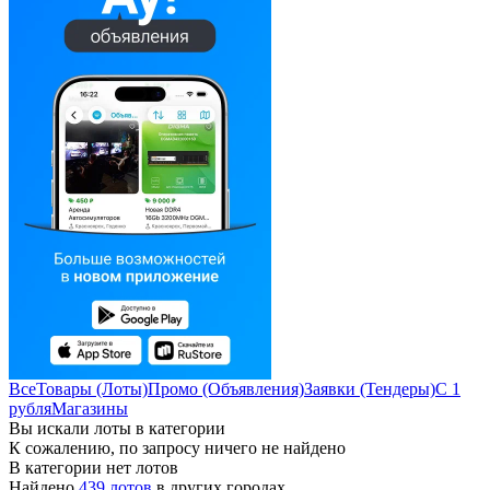
Все
Товары (Лоты)
Промо (Объявления)
Заявки (Тендеры)
С 1
рубля
Магазины
Вы искали лоты в категории
К сожалению, по запросу ничего не найдено
В категории нет лотов
Найдено
439 лотов
в других городах