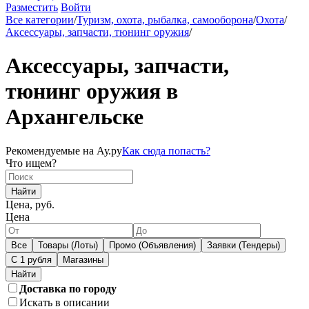
Разместить
Войти
Все категории
/
Туризм, охота, рыбалка, самооборона
/
Охота
/
Аксессуары, запчасти, тюнинг оружия
/
Аксессуары, запчасти,
тюнинг оружия в
Архангельске
Рекомендуемые на Ау.ру
Как сюда попасть?
Что ищем?
Найти
Цена, руб.
Цена
Все
Товары (Лоты)
Промо (Объявления)
Заявки (Тендеры)
С 1 рубля
Магазины
Доставка по городу
Искать в описании