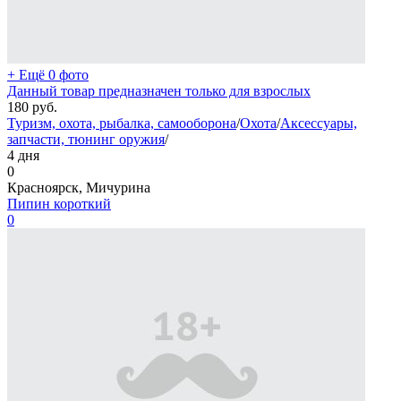
+ Ещё 0 фото
Данный товар предназначен только для взрослых
180
руб.
Туризм, охота, рыбалка, самооборона
/
Охота
/
Аксессуары,
запчасти, тюнинг оружия
/
4 дня
0
Красноярск, Мичурина
Пипин короткий
0