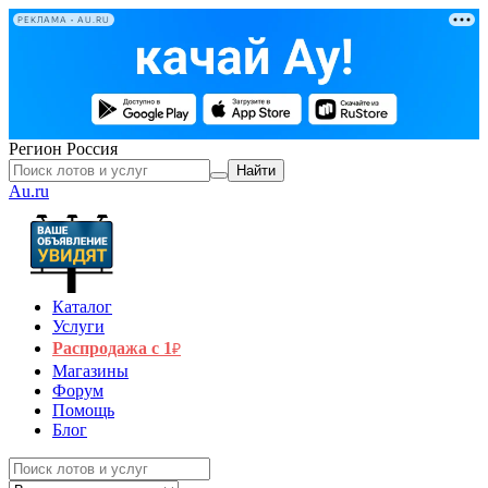
РЕКЛАМА • AU.RU
Регион
Россия
Найти
Au.ru
Каталог
Услуги
Распродажа с 1
₽
Магазины
Форум
Помощь
Блог