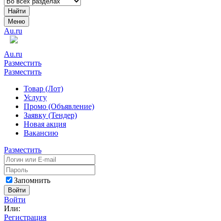
Найти
Меню
Au.ru
Au.ru
Разместить
Разместить
Товар (Лот)
Услугу
Промо (Объявление)
Заявку (Тендер)
Новая акция
Вакансию
Разместить
Запомнить
Войти
Войти
Или:
Регистрация