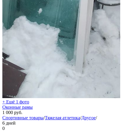
+ Ещё 1 фото
Оконные рамы
1 000
руб.
Спортивные товары
/
Тяжелая атлетика
/
Другое
/
6 дней
0