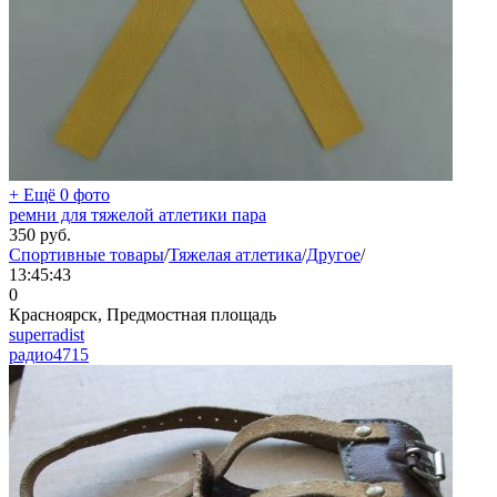
+ Ещё 0 фото
ремни для тяжелой атлетики пара
350
руб.
Спортивные товары
/
Тяжелая атлетика
/
Другое
/
13:45:43
0
Красноярск, Предмостная площадь
superradist
радио
4715