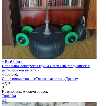
+ Ещё 1 фото
Напольная боксерская груша Green Hill (с пружиной и
регулировкой высоты)
4 500
руб.
Спортивные товары
/
Тяжелая атлетика
/
Другое
/
4 дня
0
Красноярск, Академгородок
Tonichka
49