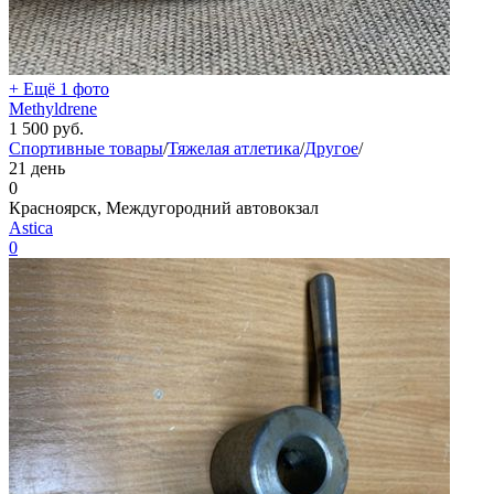
+ Ещё 1 фото
Methyldrene
1 500
руб.
Спортивные товары
/
Тяжелая атлетика
/
Другое
/
21 день
0
Красноярск, Междугородний автовокзал
Astica
0