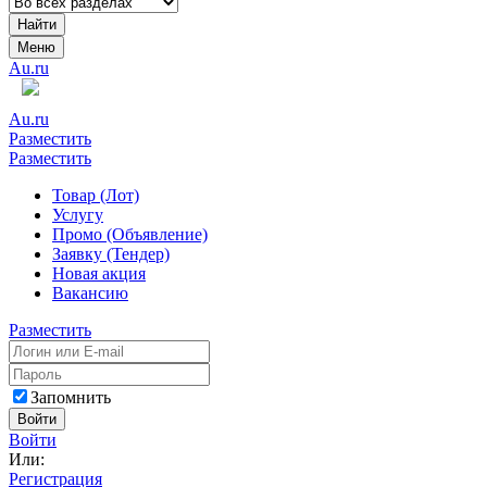
Найти
Меню
Au.ru
Au.ru
Разместить
Разместить
Товар (Лот)
Услугу
Промо (Объявление)
Заявку (Тендер)
Новая акция
Вакансию
Разместить
Запомнить
Войти
Войти
Или:
Регистрация