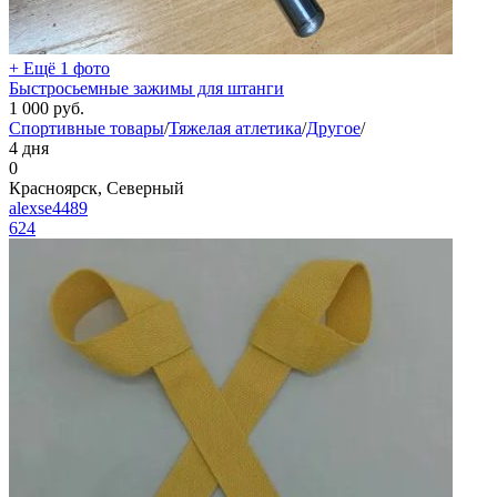
+ Ещё 1 фото
Быстросьемные зажимы для штанги
1 000
руб.
Спортивные товары
/
Тяжелая атлетика
/
Другое
/
4 дня
0
Красноярск, Северный
alexse4489
624