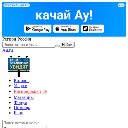
РЕКЛАМА • AU.RU
Регион
Россия
Найти
Au.ru
Каталог
Услуги
Распродажа с 1
₽
Магазины
Форум
Помощь
Блог