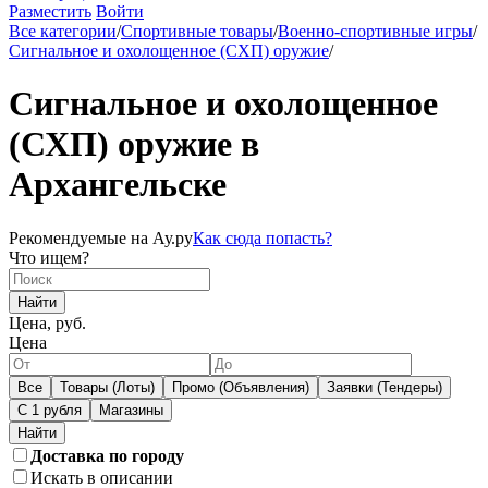
Разместить
Войти
Все категории
/
Спортивные товары
/
Военно-спортивные игры
/
Сигнальное и охолощенное (СХП) оружие
/
Сигнальное и охолощенное
(СХП) оружие в
Архангельске
Рекомендуемые на Ау.ру
Как сюда попасть?
Что ищем?
Найти
Цена, руб.
Цена
Все
Товары (Лоты)
Промо (Объявления)
Заявки (Тендеры)
С 1 рубля
Магазины
Доставка по городу
Искать в описании