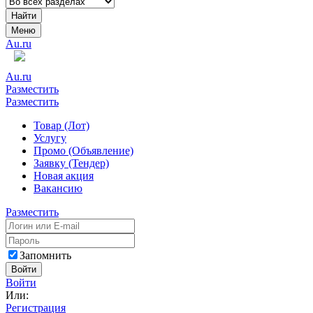
Найти
Меню
Au.ru
Au.ru
Разместить
Разместить
Товар (Лот)
Услугу
Промо (Объявление)
Заявку (Тендер)
Новая акция
Вакансию
Разместить
Запомнить
Войти
Войти
Или:
Регистрация