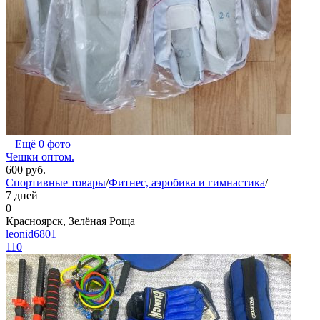
+ Ещё 0 фото
Чешки оптом.
600
руб.
Спортивные товары
/
Фитнес, аэробика и гимнастика
/
7 дней
0
Красноярск, Зелёная Роща
leonid6801
110