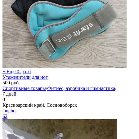
+ Ещё 0 фото
Утяжелители для ног
500
руб.
Спортивные товары
/
Фитнес, аэробика и гимнастика
/
7 дней
0
Красноярский край, Сосновоборск
tancho
62