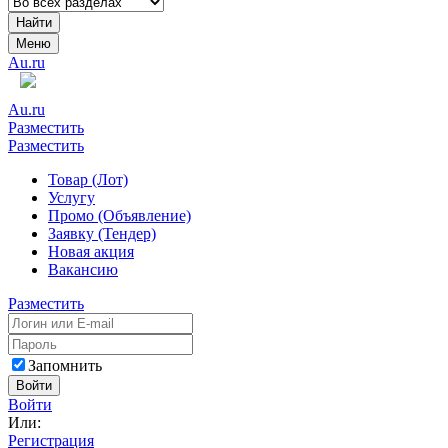
Найти
Меню
Au.ru
Au.ru
Разместить
Разместить
Товар (Лот)
Услугу
Промо (Объявление)
Заявку (Тендер)
Новая акция
Вакансию
Разместить
Запомнить
Войти
Войти
Или:
Регистрация