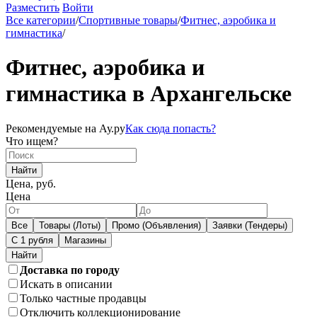
Разместить
Войти
Все категории
/
Спортивные товары
/
Фитнес, аэробика и
гимнастика
/
Фитнес, аэробика и
гимнастика в Архангельске
Рекомендуемые на Ау.ру
Как сюда попасть?
Что ищем?
Найти
Цена, руб.
Цена
Все
Товары (Лоты)
Промо (Объявления)
Заявки (Тендеры)
С 1 рубля
Магазины
Доставка по городу
Искать в описании
Только частные продавцы
Отключить коллекционирование