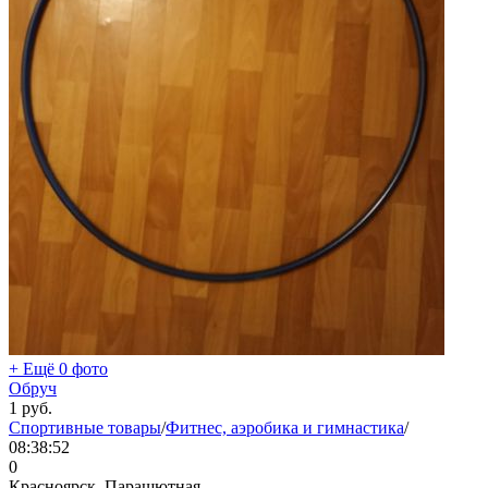
+ Ещё 0 фото
Обруч
1
руб.
Спортивные товары
/
Фитнес, аэробика и гимнастика
/
08:38:52
0
Красноярск, Парашютная