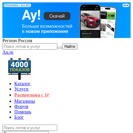
РЕКЛАМА • AU.RU
Регион
Россия
Найти
Au.ru
Каталог
Услуги
Распродажа с 1
₽
Магазины
Форум
Помощь
Блог