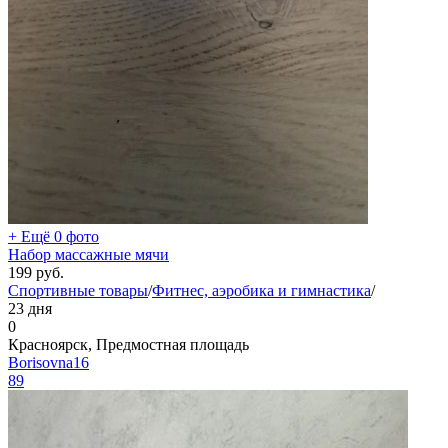
+ Ещё 0 фото
Набор массажные мячи
199
руб.
Спортивные товары
/
Фитнес, аэробика и гимнастика
/
23 дня
0
Красноярск, Предмостная площадь
Borisovna16
89