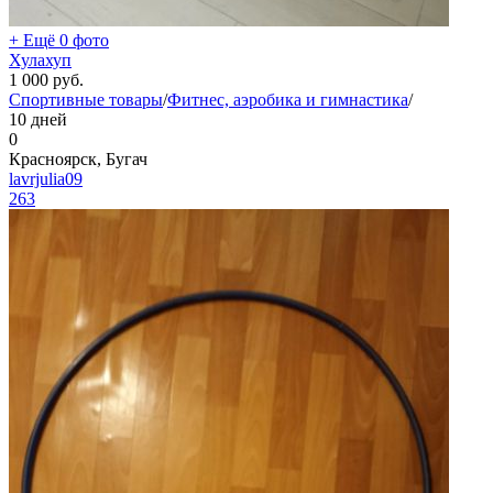
+ Ещё 0 фото
Хулахуп
1 000
руб.
Спортивные товары
/
Фитнес, аэробика и гимнастика
/
10 дней
0
Красноярск, Бугач
lavrjulia09
263