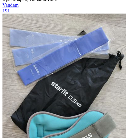
Vandаm
191