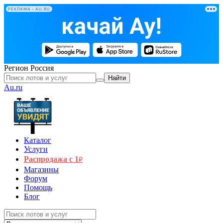
РЕКЛАМА • AU.RU
Регион
Россия
Найти
Au.ru
Каталог
Услуги
Распродажа с 1
₽
Магазины
Форум
Помощь
Блог