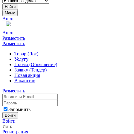
Найти
Меню
Au.ru
Au.ru
Разместить
Разместить
Товар (Лот)
Услугу
Промо (Объявление)
Заявку (Тендер)
Новая акция
Вакансию
Разместить
Запомнить
Войти
Войти
Или:
Регистрация