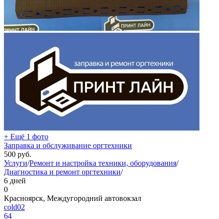
+ Ещё 1 фото
Заправка и обслуживание оргтехники
500
руб.
Услуги
/
Ремонт и настройка техники, оборудования
/
Диагностика и ремонт оргтехники
/
6 дней
0
Красноярск, Междугородний автовокзал
cold02
64