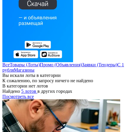
Все
Товары (Лоты)
Промо (Объявления)
Заявки (Тендеры)
С 1
рубля
Магазины
Вы искали лоты в категории
К сожалению, по запросу ничего не найдено
В категории нет лотов
Найдено
5 лотов
в других городах
Посмотреть все