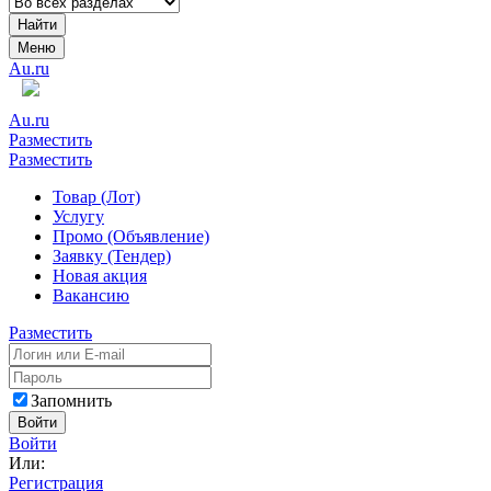
Найти
Меню
Au.ru
Au.ru
Разместить
Разместить
Товар (Лот)
Услугу
Промо (Объявление)
Заявку (Тендер)
Новая акция
Вакансию
Разместить
Запомнить
Войти
Войти
Или:
Регистрация