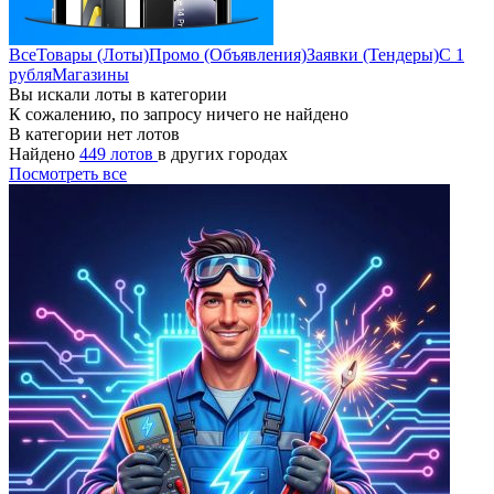
Все
Товары (Лоты)
Промо (Объявления)
Заявки (Тендеры)
С 1
рубля
Магазины
Вы искали лоты в категории
К сожалению, по запросу ничего не найдено
В категории нет лотов
Найдено
449 лотов
в других городах
Посмотреть все