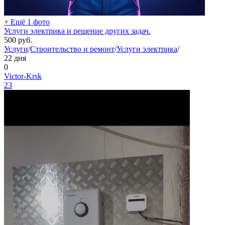
+ Ещё 1 фото
Услуги электрика и решение других задач.
500
руб.
Услуги
/
Строительство и ремонт
/
Услуги электрика
/
22 дня
0
Victor-Krsk
23