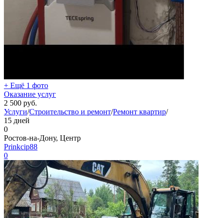
+ Ещё 1 фото
Оказание услуг
2 500
руб.
Услуги
/
Строительство и ремонт
/
Ремонт квартир
/
15 дней
0
Ростов-на-Дону, Центр
Prinkcip88
0