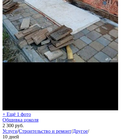
+ Ещё 1 фото
Обшивка цоколя
2 300
руб.
Услуги
/
Строительство и ремонт
/
Другое
/
10 дней