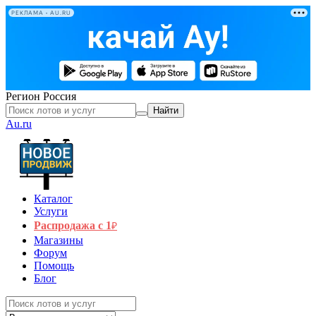
РЕКЛАМА • AU.RU
Регион
Россия
Найти
Au.ru
Каталог
Услуги
Распродажа с 1
₽
Магазины
Форум
Помощь
Блог