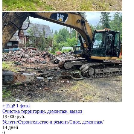
+ Ещё 1 фото
Очистка территории, демонтаж, вывоз
19 000
руб.
Услуги
/
Строительство и ремонт
/
Снос, демонтаж
/
14 дней
0