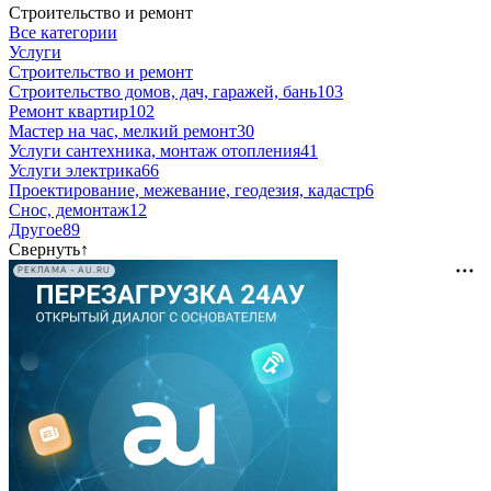
Строительство и ремонт
Все категории
Услуги
Строительство и ремонт
Строительство домов, дач, гаражей, бань
103
Ремонт квартир
102
Мастер на час, мелкий ремонт
30
Услуги сантехника, монтаж отопления
41
Услуги электрика
66
Проектирование, межевание, геодезия, кадастр
6
Снос, демонтаж
12
Другое
89
Свернуть
↑
РЕКЛАМА • AU.RU