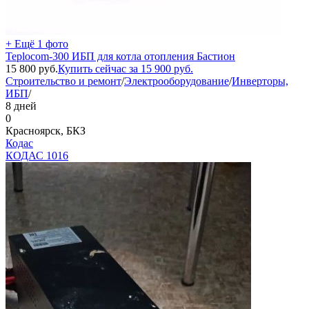
+ Ещё 1 фото
Teplocom-300 ИБП для котла отопления Бастион
15 800
руб.
Купить сейчас за
15 900
руб.
Строительство и ремонт
/
Электрооборудование
/
Инверторы,
ИБП
/
8 дней
0
Красноярск, БКЗ
Кодас
КОДАС
1016