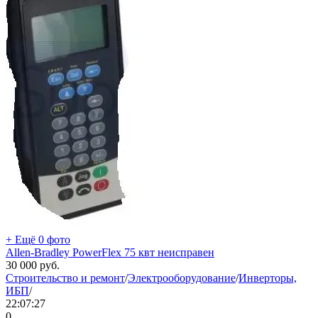
+ Ещё 0 фото
Allen-Bradley PowerFlex 75 квт неисправен
30 000
руб.
Строительство и ремонт
/
Электрооборудование
/
Инверторы,
ИБП
/
22:07:27
0