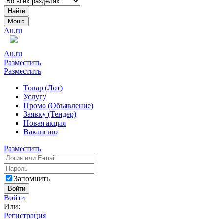
Найти
Меню
Au.ru
Au.ru
Разместить
Разместить
Товар (Лот)
Услугу
Промо (Объявление)
Заявку (Тендер)
Новая акция
Вакансию
Разместить
Запомнить
Войти
Войти
Или:
Регистрация