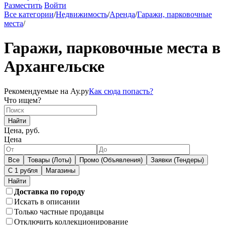
Разместить
Войти
Все категории
/
Недвижимость
/
Аренда
/
Гаражи, парковочные
места
/
Гаражи, парковочные места в
Архангельске
Рекомендуемые на Ау.ру
Как сюда попасть?
Что ищем?
Найти
Цена, руб.
Цена
Все
Товары (Лоты)
Промо (Объявления)
Заявки (Тендеры)
С 1 рубля
Магазины
Доставка по городу
Искать в описании
Только частные продавцы
Отключить коллекционирование