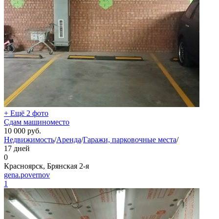
+ Ещё 2 фото
Сдам машиноместо
10 000
руб.
Недвижимость
/
Аренда
/
Гаражи, парковочные места
/
17 дней
0
Красноярск, Брянская 2-я
gena.povernov
1