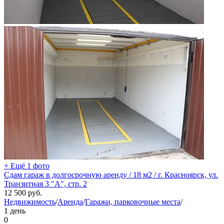
+ Ещё 1 фото
Сдам гараж в долгосрочную аренду / 18 м2 / г. Красноярск, ул.
Транзитная 3 "А", стр. 2
12 500
руб.
Недвижимость
/
Аренда
/
Гаражи, парковочные места
/
1 день
0