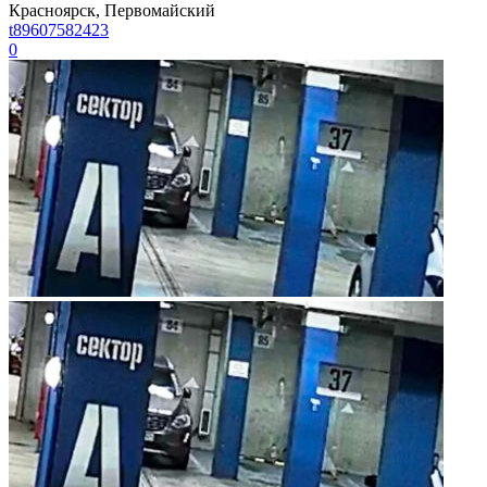
Красноярск, Первомайский
t89607582423
0