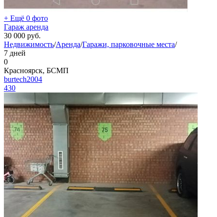
+ Ещё 0 фото
Гараж аренда
30 000
руб.
Недвижимость
/
Аренда
/
Гаражи, парковочные места
/
7 дней
0
Красноярск, БСМП
burtech2004
430