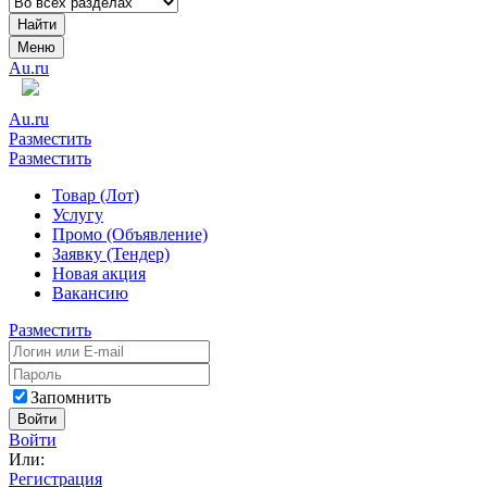
Найти
Меню
Au.ru
Au.ru
Разместить
Разместить
Товар (Лот)
Услугу
Промо (Объявление)
Заявку (Тендер)
Новая акция
Вакансию
Разместить
Запомнить
Войти
Войти
Или:
Регистрация