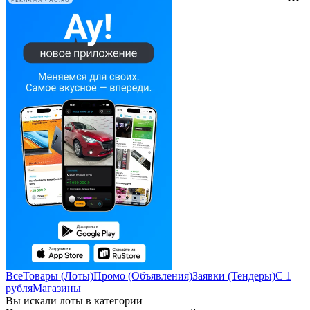
РЕКЛАМА • AU.RU
Все
Товары (Лоты)
Промо (Объявления)
Заявки (Тендеры)
С 1
рубля
Магазины
Вы искали лоты в категории