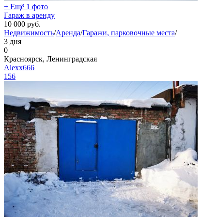
+ Ещё 1 фото
Гараж в аренду
10 000
руб.
Недвижимость
/
Аренда
/
Гаражи, парковочные места
/
3 дня
0
Красноярск, Ленинградская
Alexx666
156