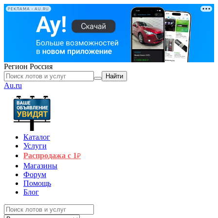
РЕКЛАМА • AU.RU
Регион
Россия
Найти
Au.ru
Каталог
Услуги
Распродажа с 1
₽
Магазины
Форум
Помощь
Блог