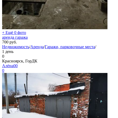
+ Ещё 0 фото
аренда гаража
700
руб.
Недвижимость
/
Аренда
/
Гаражи, парковочные места
/
1 день
0
Красноярск, ГорДК
Алёна00
0