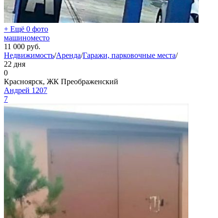
+ Ещё 0 фото
машиноместо
11 000
руб.
Недвижимость
/
Аренда
/
Гаражи, парковочные места
/
22 дня
0
Красноярск, ЖК Преображенский
Андрей 1207
7