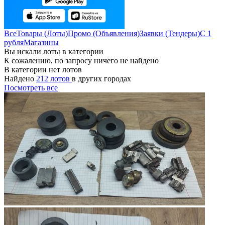
Все
Товары (Лоты)
Промо (Объявления)
Заявки (Тендеры)
С 1
рубля
Магазины
Вы искали лоты в категории
К сожалению, по запросу ничего не найдено
В категории нет лотов
Найдено
212 лотов
в других городах
Посмотреть все