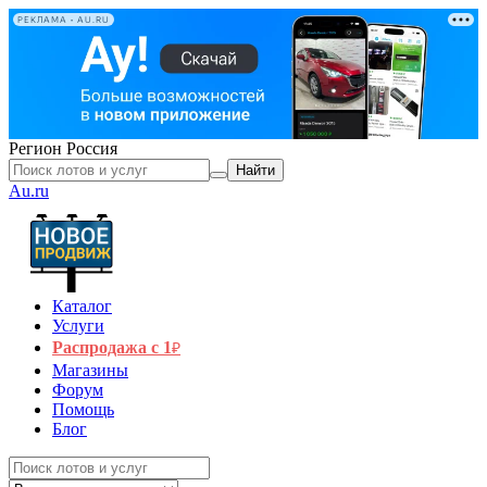
РЕКЛАМА • AU.RU
Регион
Россия
Найти
Au.ru
Каталог
Услуги
Распродажа с 1
₽
Магазины
Форум
Помощь
Блог