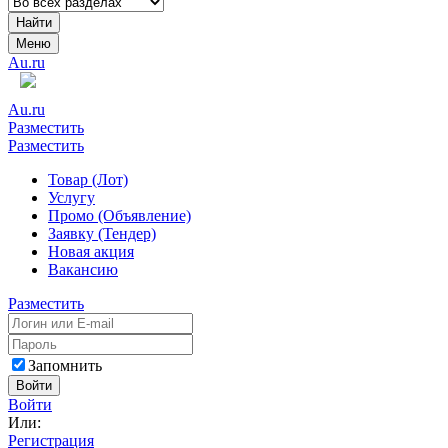
Найти
Меню
Au.ru
Au.ru
Разместить
Разместить
Товар (Лот)
Услугу
Промо (Объявление)
Заявку (Тендер)
Новая акция
Вакансию
Разместить
Запомнить
Войти
Войти
Или:
Регистрация