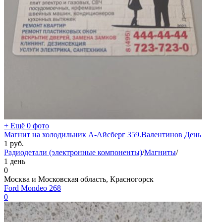
+ Ещё 0 фото
Магнит на холодильник А-Айсберг 359.Валентинов День
1
руб.
Радиодетали (электронные компоненты)
/
Магниты
/
1 день
0
Москва и Московская область, Красногорск
Ford Mondeo 268
0