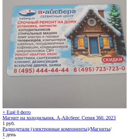
+ Ещё 0 фото
Магнит на холодильник. А-Айсберг. Серия 360. 2023
1
руб.
Радиодетали (электронные компоненты)
/
Магниты
/
1 день