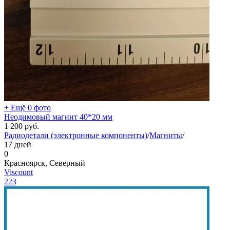
+ Ещё 0 фото
Неодимовый магнит 40*20 мм
1 200
руб.
Радиодетали (электронные компоненты)
/
Магниты
/
17 дней
0
Красноярск, Северный
Viscount
223