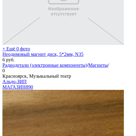
+ Ещё 0 фото
Неодимовый магнит диск, 5*2мм, N35
6
руб.
Радиодетали (электронные компоненты)
/
Магниты
/
0
Красноярск, Музыкальный театр
Альдо-ЗИП
МАГАЗИН
890