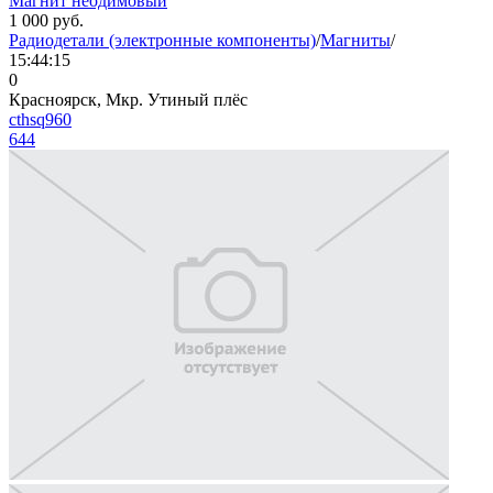
Магнит неодимовый
1 000
руб.
Радиодетали (электронные компоненты)
/
Магниты
/
15:44:15
0
Красноярск, Мкр. Утиный плёс
cthsq960
644