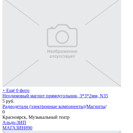
+ Ещё 0 фото
Неодимовый магнит прямоугольник, 3*3*2мм, N35
5
руб.
Радиодетали (электронные компоненты)
/
Магниты
/
0
Красноярск, Музыкальный театр
Альдо-ЗИП
МАГАЗИН
890