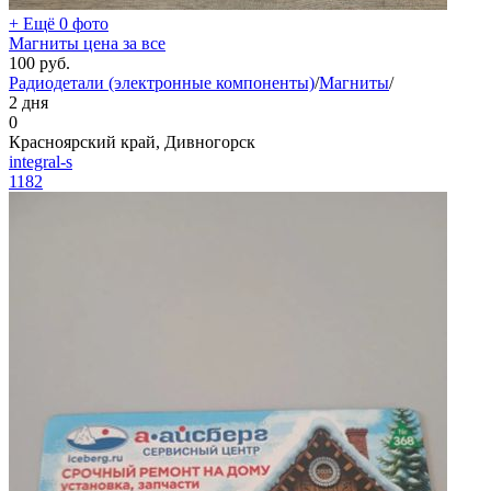
+ Ещё 0 фото
Магниты цена за все
100
руб.
Радиодетали (электронные компоненты)
/
Магниты
/
2 дня
0
Красноярский край, Дивногорск
integral-s
1182