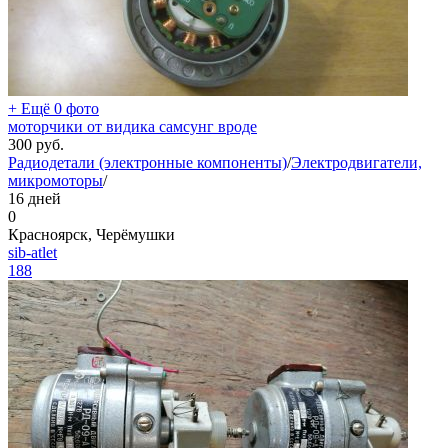
+ Ещё 0 фото
моторчики от видика самсунг вроде
300
руб.
Радиодетали (электронные компоненты)
/
Электродвигатели,
микромоторы
/
16 дней
0
Красноярск, Черёмушки
sib-atlet
188