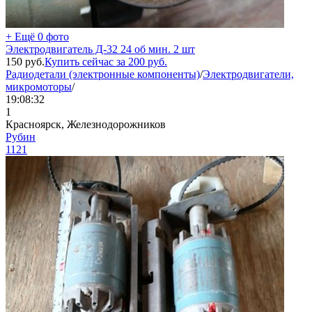
+ Ещё 0 фото
Электродвигатель Д-32 24 об мин. 2 шт
150
руб.
Купить сейчас за
200
руб.
Радиодетали (электронные компоненты)
/
Электродвигатели,
микромоторы
/
19:08:32
1
Красноярск, Железнодорожников
Рубин
1121