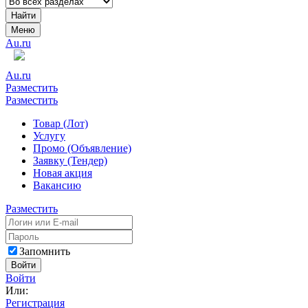
Найти
Меню
Au.ru
Au.ru
Разместить
Разместить
Товар (Лот)
Услугу
Промо (Объявление)
Заявку (Тендер)
Новая акция
Вакансию
Разместить
Запомнить
Войти
Войти
Или:
Регистрация