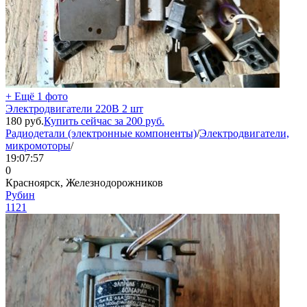
+ Ещё 1 фото
Электродвигатели 220В 2 шт
180
руб.
Купить сейчас за
200
руб.
Радиодетали (электронные компоненты)
/
Электродвигатели,
микромоторы
/
19:07:57
0
Красноярск, Железнодорожников
Рубин
1121