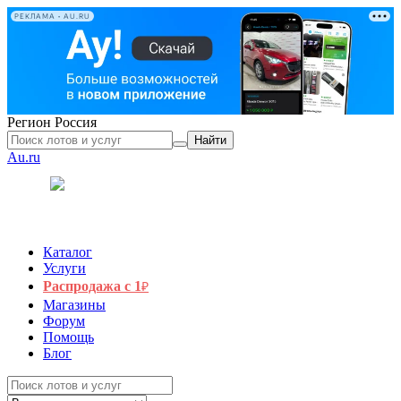
РЕКЛАМА • AU.RU
Регион
Россия
Найти
Au.ru
Каталог
Услуги
Распродажа с 1
₽
Магазины
Форум
Помощь
Блог