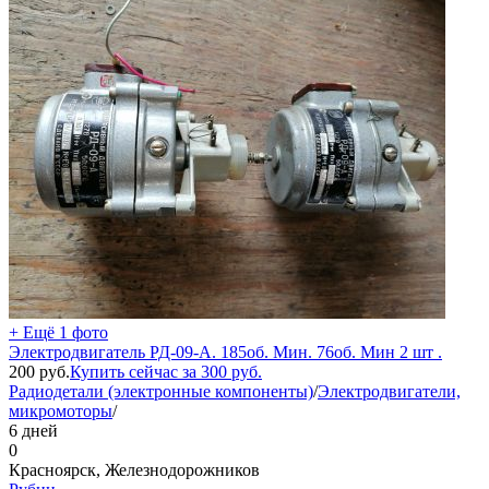
+ Ещё 1 фото
Электродвигатель РД-09-А. 185об. Мин. 76об. Мин 2 шт .
200
руб.
Купить сейчас за
300
руб.
Радиодетали (электронные компоненты)
/
Электродвигатели,
микромоторы
/
6 дней
0
Красноярск, Железнодорожников