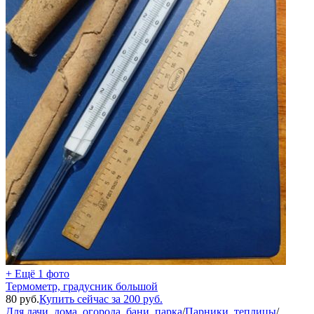
+ Ещё 1 фото
Термометр, градусник большой
80
руб.
Купить сейчас за
200
руб.
Для дачи, дома, огорода, бани, парка
/
Парники, теплицы
/