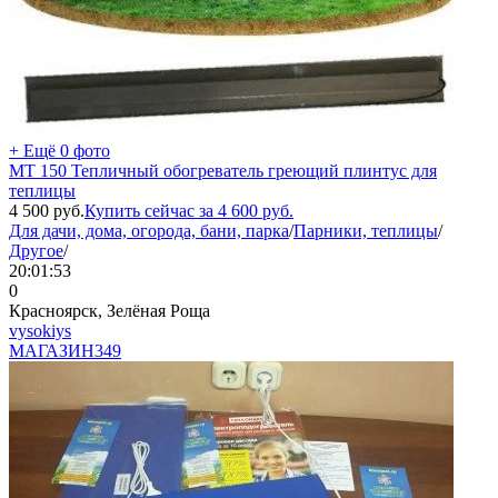
+ Ещё 0 фото
MT 150 Тепличный обогреватель греющий плинтус для
теплицы
4 500
руб.
Купить сейчас за
4 600
руб.
Для дачи, дома, огорода, бани, парка
/
Парники, теплицы
/
Другое
/
20:01:53
0
Красноярск, Зелёная Роща
vysokiys
МАГАЗИН
349