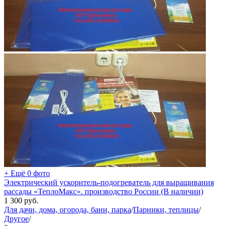
+ Ещё 0 фото
Электрический ускоритель-подогреватель для выращивания
рассады «ТеплоМакс». производство России (В наличии)
1 300
руб.
Для дачи, дома, огорода, бани, парка
/
Парники, теплицы
/
Другое
/