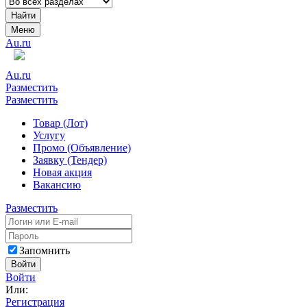
Найти
Меню
Au.ru
Au.ru
Разместить
Разместить
Товар (Лот)
Услугу
Промо (Объявление)
Заявку (Тендер)
Новая акция
Вакансию
Разместить
Запомнить
Войти
Войти
Или:
Регистрация