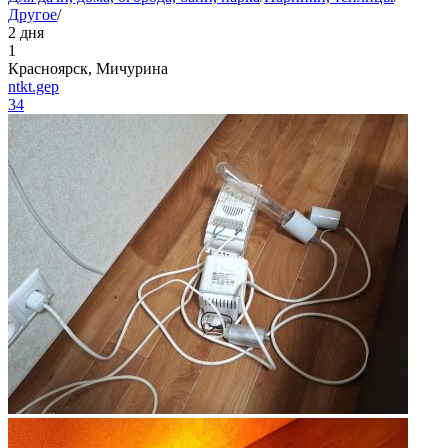
Другое
/
2 дня
1
Красноярск, Мичурина
ntkt.gep
34