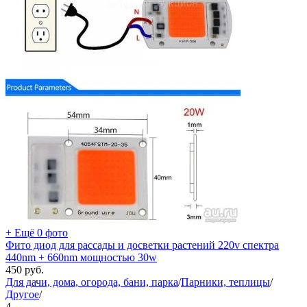
+ Ещё 0 фото
Фито диод для рассады и досветки растений 220v спектра
440nm + 660nm мощностью 30w
450
руб.
Для дачи, дома, огорода, бани, парка
/
Парники, теплицы
/
Другое
/
4