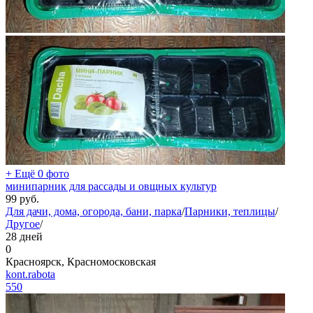
+ Ещё 0 фото
минипарник для рассады и овщных культур
99
руб.
Для дачи, дома, огорода, бани, парка
/
Парники, теплицы
/
Другое
/
28 дней
0
Красноярск, Красномосковская
kont.rabota
550