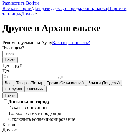
Разместить
Войти
Все категории
/
Для дачи, дома, огорода, бани, парка
/
Парники,
теплицы
/
Другое
/
Другое в Архангельске
Рекомендуемые на Ау.ру
Как сюда попасть?
Что ищем?
Найти
Цена, руб.
Цена
Все
Товары (Лоты)
Промо (Объявления)
Заявки (Тендеры)
С 1 рубля
Магазины
Доставка по городу
Искать в описании
Только частные продавцы
Отключить коллекционирование
Каталог
Другое