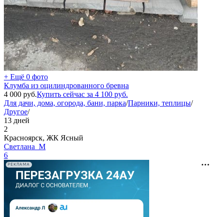
+ Ещё 0 фото
Клумба из оцилиндрованного бревна
4 000
руб.
Купить сейчас за
4 100
руб.
Для дачи, дома, огорода, бани, парка
/
Парники, теплицы
/
Другое
/
13 дней
2
Красноярск, ЖК Ясный
Светлана_М
6
РЕКЛАМА