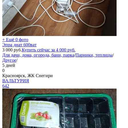
+ Ещё 0 фото
Эпра днат 600ват
3 000
руб.
Купить сейчас за
4 000
руб.
Для дачи, дома, огорода, бани, парка
/
Парники, теплицы
/
Другое
/
5 дней
0
Красноярск, ЖК Снегири
ВАЛЬТУРИЯ
642