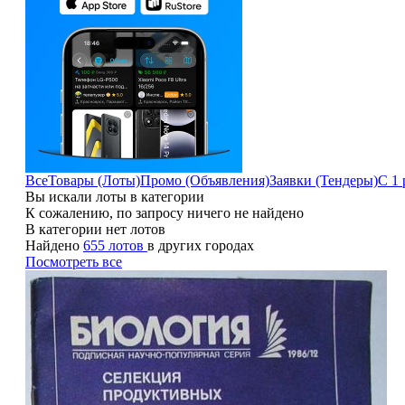
Все
Товары (Лоты)
Промо (Объявления)
Заявки (Тендеры)
С 1 
Вы искали лоты в категории
К сожалению, по запросу ничего не найдено
В категории нет лотов
Найдено
655 лотов
в других городах
Посмотреть все