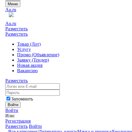
Меню
Au.ru
Au.ru
Разместить
Разместить
Товар (Лот)
Услугу
Промо (Объявление)
Заявку (Тендер)
Новая акция
Вакансию
Разместить
Запомнить
Войти
Войти
Или:
Регистрация
Разместить
Войти
Все категории
/
Литература, книги
/
Наука и техника
/
Биологич