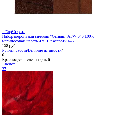
+ Ещё 0 фото
Набор шерсти для валяния "Gamma" AFW-040 100%
мериносовая шерсть 4 х 10 г ассорти № 2
158
руб.
Ручная работа
/
Валяние из шерсти
/
0
Красноярск, Телевизорный
Авелот
37