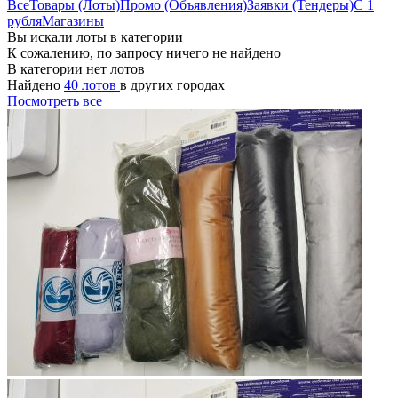
Все
Товары (Лоты)
Промо (Объявления)
Заявки (Тендеры)
С 1
рубля
Магазины
Вы искали лоты в категории
К сожалению, по запросу ничего не найдено
В категории нет лотов
Найдено
40 лотов
в других городах
Посмотреть все