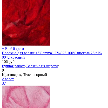
+ Ещё 0 фото
Волокно для валяния "Gamma" FV-025 100% вискоза 25 г №
0042 красный
106
руб.
Ручная работа
/
Валяние из шерсти
/
0
Красноярск, Телевизорный
Авелот
37