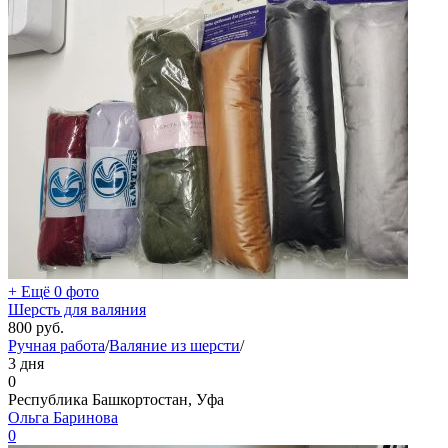
+ Ещё 0 фото
Шерсть для валяния
800
руб.
Ручная работа
/
Валяние из шерсти
/
3 дня
0
Республика Башкортостан, Уфа
Ольга Баринова
0