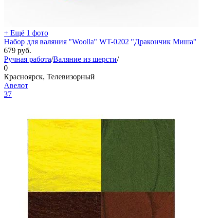
+ Ещё 1 фото
Набор для валяния "Woolla" WT-0202 "Дракончик Миша"
679
руб.
Ручная работа
/
Валяние из шерсти
/
0
Красноярск, Телевизорный
Авелот
37