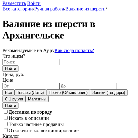
Разместить
Войти
Все категории
/
Ручная работа
/
Валяние из шерсти
/
Валяние из шерсти в
Архангельске
Рекомендуемые на Ау.ру
Как сюда попасть?
Что ищем?
Найти
Цена, руб.
Цена
Все
Товары (Лоты)
Промо (Объявления)
Заявки (Тендеры)
С 1 рубля
Магазины
Доставка по городу
Искать в описании
Только частные продавцы
Отключить коллекционирование
Каталог