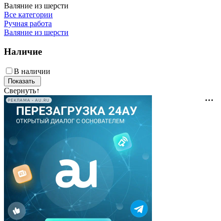
Валяние из шерсти
Все категории
Ручная работа
Валяние из шерсти
Наличие
В наличии
Свернуть
↑
РЕКЛАМА • AU.RU