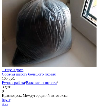
+ Ещё 0 фото
Собачья шерсть большого пуделя
100
руб.
Ручная работа
/
Валяние из шерсти
/
3 дня
0
Красноярск, Междугородний автовокзал
buyer
456