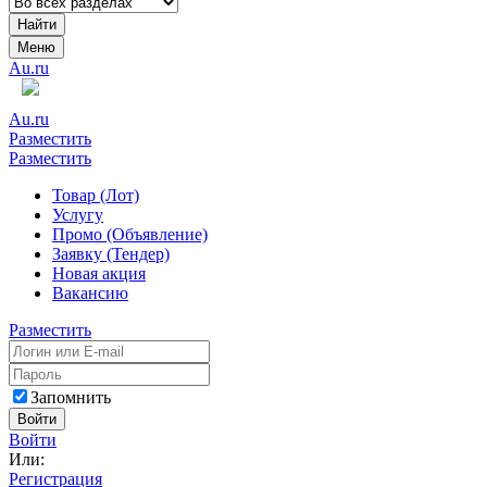
Найти
Меню
Au.ru
Au.ru
Разместить
Разместить
Товар (Лот)
Услугу
Промо (Объявление)
Заявку (Тендер)
Новая акция
Вакансию
Разместить
Запомнить
Войти
Войти
Или:
Регистрация