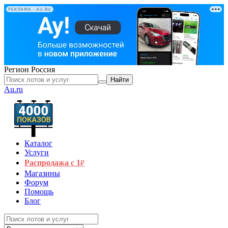
РЕКЛАМА • AU.RU
Регион
Россия
Найти
Au.ru
Каталог
Услуги
Распродажа с 1
₽
Магазины
Форум
Помощь
Блог