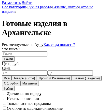
Разместить
Войти
Все категории
/
Ручная работа
/
Вязание, шитье
/
Готовые
изделия
/
Готовые изделия в
Архангельске
Рекомендуемые на Ау.ру
Как сюда попасть?
Что ищем?
Найти
Цена, руб.
Цена
Все
Товары (Лоты)
Промо (Объявления)
Заявки (Тендеры)
С 1 рубля
Магазины
Доставка по городу
Искать в описании
Только частные продавцы
Отключить коллекционирование