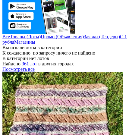
Все
Товары (Лоты)
Промо (Объявления)
Заявки (Тендеры)
С 1
рубля
Магазины
Вы искали лоты в категории
К сожалению, по запросу ничего не найдено
В категории нет лотов
Найдено
361 лот
в других городах
Посмотреть все