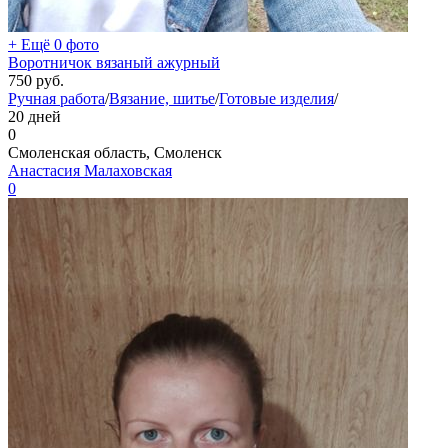
+ Ещё 0 фото
Воротничок вязаный ажурный
750
руб.
Ручная работа
/
Вязание, шитье
/
Готовые изделия
/
20 дней
0
Смоленская область, Смоленск
Анастасия Малаховская
0