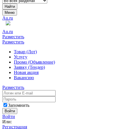
Найти
Меню
Au.ru
Au.ru
Разместить
Разместить
Товар (Лот)
Услугу
Промо (Объявление)
Заявку (Тендер)
Новая акция
Вакансию
Разместить
Запомнить
Войти
Войти
Или:
Регистрация