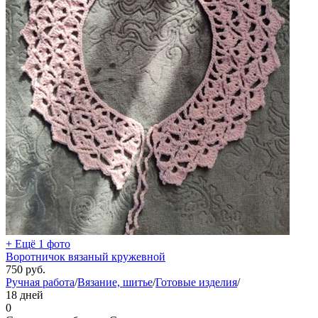
+ Ещё 1 фото
Воротничок вязаный кружевной
750
руб.
Ручная работа
/
Вязание, шитье
/
Готовые изделия
/
18 дней
0