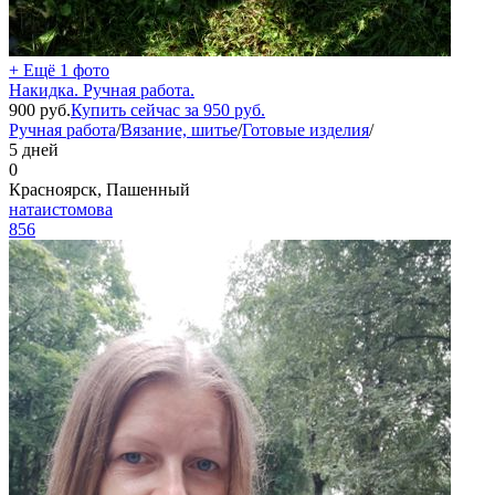
+ Ещё 1 фото
Накидка. Ручная работа.
900
руб.
Купить сейчас за
950
руб.
Ручная работа
/
Вязание, шитье
/
Готовые изделия
/
5 дней
0
Красноярск, Пашенный
натаистомова
856