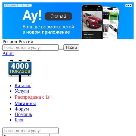
РЕКЛАМА • AU.RU
Регион
Россия
Найти
Au.ru
Каталог
Услуги
Распродажа с 1
₽
Магазины
Форум
Помощь
Блог