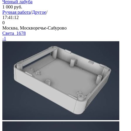
Черный лабуба
1 000
руб.
Ручная работа
/
Другое
/
17:41:12
0
Москва, Москворечье-Сабурово
Света_1678
-1