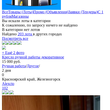
Все
Товары (Лоты)
Промо (Объявления)
Заявки (Тендеры)
С 1
рубля
Магазины
Вы искали лоты в категории
К сожалению, по запросу ничего не найдено
В категории нет лотов
Найдено
203 лота
в других городах
Посмотреть все
+ Ещё 2 фото
Кресло ручной работы декоративное
15 000
руб.
Ручная работа
/
Другое
/
2 дня
0
Красноярский край, Железногорск
Alexcto
102