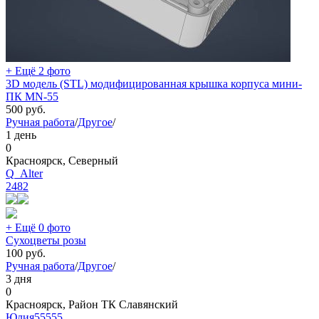
+ Ещё 2 фото
3D модель (STL) модифицированная крышка корпуса мини-
ПК MN-55
500
руб.
Ручная работа
/
Другое
/
1 день
0
Красноярск, Северный
Q_Alter
2482
+ Ещё 0 фото
Сухоцветы розы
100
руб.
Ручная работа
/
Другое
/
3 дня
0
Красноярск, Район ТК Славянский
Юлия55555