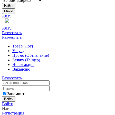
Найти
Меню
Au.ru
Au.ru
Разместить
Разместить
Товар (Лот)
Услугу
Промо (Объявление)
Заявку (Тендер)
Новая акция
Вакансию
Разместить
Запомнить
Войти
Войти
Или:
Регистрация