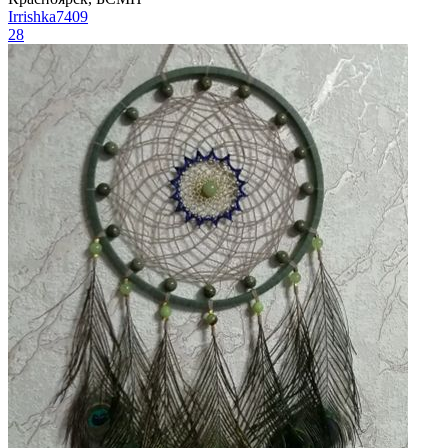
Irrishka7409
28