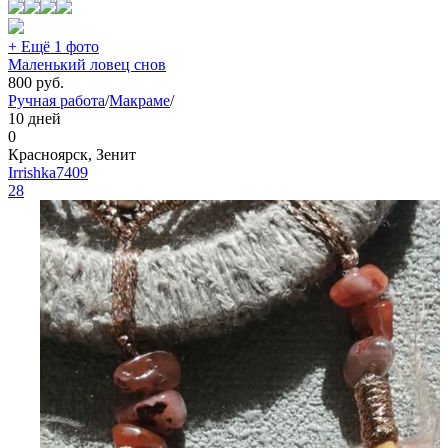
+ Ещё 1 фото
Маленький ловец снов
800
руб.
Ручная работа
/
Макраме
/
10 дней
0
Красноярск, Зенит
Irrishka7409
28