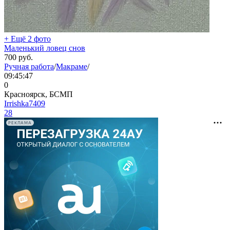
+ Ещё 2 фото
Маленький ловец снов
700
руб.
Ручная работа
/
Макраме
/
09:45:47
0
Красноярск, БСМП
Irrishka7409
28
РЕКЛАМА