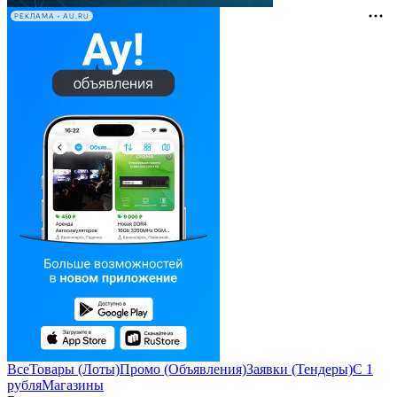
РЕКЛАМА • AU.RU
Все
Товары (Лоты)
Промо (Объявления)
Заявки (Тендеры)
С 1
рубля
Магазины