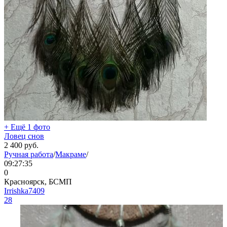
+ Ещё 1 фото
Ловец снов
2 400
руб.
Ручная работа
/
Макраме
/
09:27:35
0
Красноярск, БСМП
Irrishka7409
28