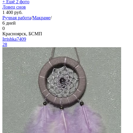
+ Ещё 2 фото
Ловец снов
1 400
руб.
Ручная работа
/
Макраме
/
6 дней
0
Красноярск, БСМП
Irrishka7409
28