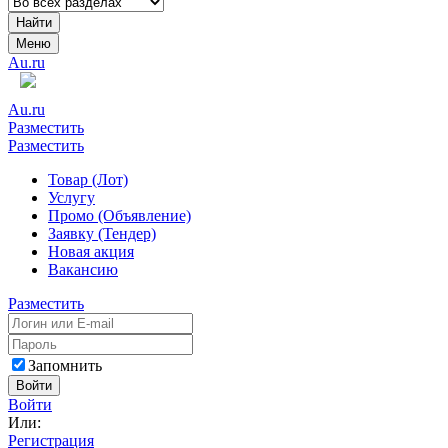
Найти
Меню
Au.ru
Au.ru
Разместить
Разместить
Товар (Лот)
Услугу
Промо (Объявление)
Заявку (Тендер)
Новая акция
Вакансию
Разместить
Запомнить
Войти
Войти
Или:
Регистрация