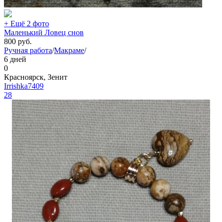
+ Ещё 2 фото
Маленький Ловец снов
800
руб.
Ручная работа
/
Макраме
/
6 дней
0
Красноярск, Зенит
Irrishka7409
28