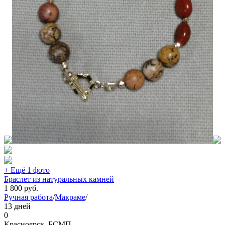
+ Ещё 1 фото
Браслет из натуральных камней
1 800
руб.
Ручная работа
/
Макраме
/
13 дней
0
Красноярск, БСМП