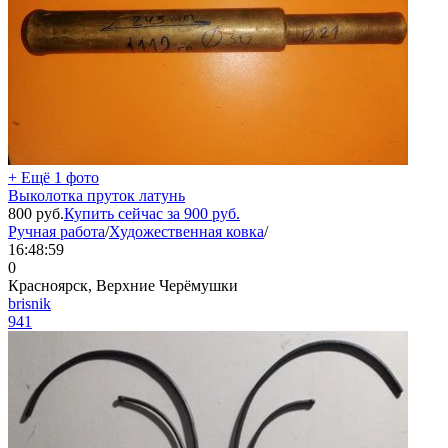
+ Ещё 1 фото
Выколотка пруток латунь
800
руб.
Купить сейчас за
900
руб.
Ручная работа
/
Художественная ковка
/
16:48:59
0
Красноярск, Верхние Черёмушки
brisnik
941