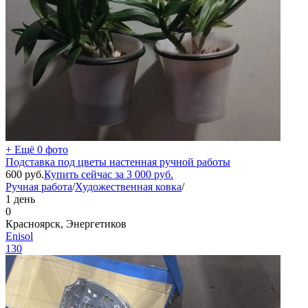
+ Ещё 0 фото
Подставка под цветы настенная ручной работы
600
руб.
Купить сейчас за
3 000
руб.
Ручная работа
/
Художественная ковка
/
1 день
0
Красноярск, Энергетиков
Enisol
130