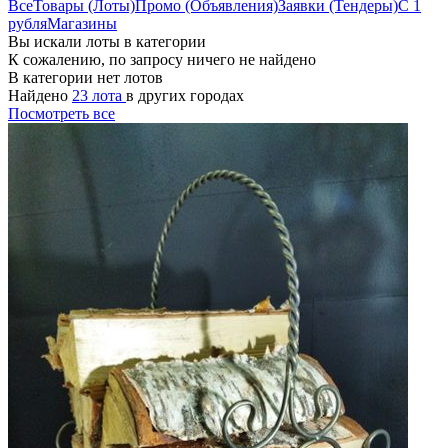
Все
Товары (Лоты)
Промо (Объявления)
Заявки (Тендеры)
С 1
рубля
Магазины
Вы искали лоты в категории
К сожалению, по запросу ничего не найдено
В категории нет лотов
Найдено
23 лота
в других городах
Посмотреть все