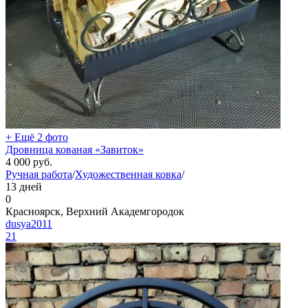
+ Ещё 2 фото
Дровница кованая «Завиток»
4 000
руб.
Ручная работа
/
Художественная ковка
/
13 дней
0
Красноярск, Верхний Академгородок
dusya2011
21