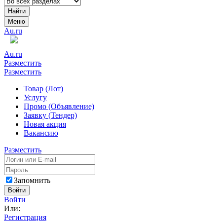
Найти
Меню
Au.ru
Au.ru
Разместить
Разместить
Товар (Лот)
Услугу
Промо (Объявление)
Заявку (Тендер)
Новая акция
Вакансию
Разместить
Запомнить
Войти
Войти
Или:
Регистрация