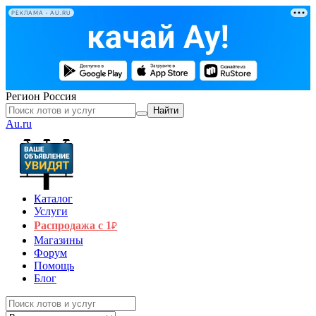
РЕКЛАМА • AU.RU
Регион
Россия
Найти
Au.ru
Каталог
Услуги
Распродажа с 1
₽
Магазины
Форум
Помощь
Блог