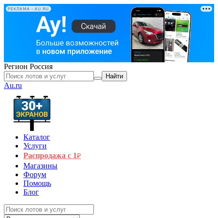
РЕКЛАМА • AU.RU
Регион
Россия
Найти
Au.ru
Каталог
Услуги
Распродажа с 1
₽
Магазины
Форум
Помощь
Блог