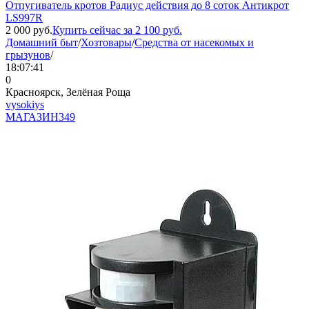
Отпугиватель кротов Радиус действия до 8 соток Антикрот
LS997R
2 000
руб.
Купить сейчас за
2 100
руб.
Домашний быт
/
Хозтовары
/
Средства от насекомых и
грызунов
/
18:07:41
0
Красноярск, Зелёная Роща
vysokiys
МАГАЗИН
349