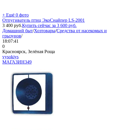
+ Ещё 0 фото
Отпугиватель птиц ЭкоСнайпер LS-2001
3 400
руб.
Купить сейчас за
3 600
руб.
Домашний быт
/
Хозтовары
/
Средства от насекомых и
грызунов
/
18:07:41
0
Красноярск, Зелёная Роща
vysokiys
МАГАЗИН
349