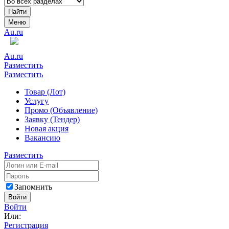
Найти
Меню
Au.ru
Au.ru
Разместить
Разместить
Товар (Лот)
Услугу
Промо (Объявление)
Заявку (Тендер)
Новая акция
Вакансию
Разместить
Запомнить
Войти
Войти
Или:
Регистрация