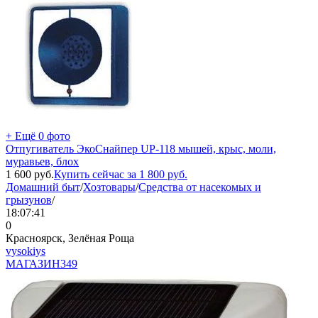
+ Ещё 0 фото
Отпугиватель ЭкоСнайпер UP-118 мышей, крыс, моли,
муравьев, блох
1 600
руб.
Купить сейчас за
1 800
руб.
Домашний быт
/
Хозтовары
/
Средства от насекомых и
грызунов
/
18:07:41
0
Красноярск, Зелёная Роща
vysokiys
МАГАЗИН
349