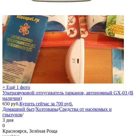
+ Ещё 1 фото
Ультразвуковой отпугиватель тарканов, автономный GX-03 (В
наличии)
650
руб.
Купить сейчас за
700
руб.
Домашний быт
/
Хозтовары
/
Средства от насекомых и
грызунов
/
3 дня
0
Красноярск, Зелёная Роща