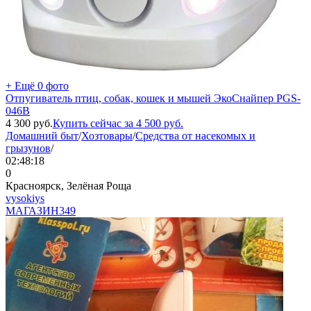
+ Ещё 0 фото
Отпугиватель птиц, собак, кошек и мышей ЭкоСнайпер PGS-
046B
4 300
руб.
Купить сейчас за
4 500
руб.
Домашний быт
/
Хозтовары
/
Средства от насекомых и
грызунов
/
02:48:18
0
Красноярск, Зелёная Роща
vysokiys
МАГАЗИН
349