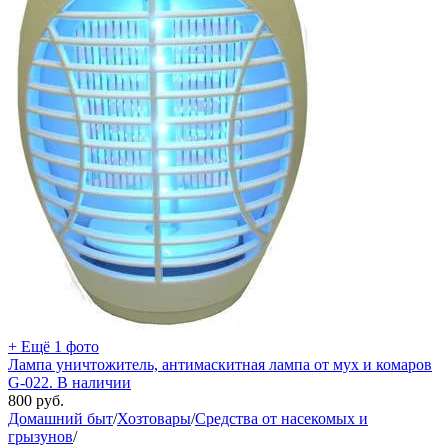
+ Ещё 1 фото
Лампа уничтожитель, антимаскитная лампа от мух и комаров
G-022. В наличии
800
руб.
Домашний быт
/
Хозтовары
/
Средства от насекомых и
грызунов
/