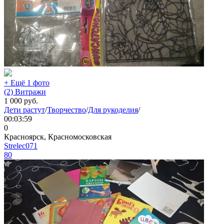
+ Ещё 1 фото
(2) Витражи
1 000
руб.
Дети растут
/
Творчество
/
Для рукоделия
/
00:03:59
0
Красноярск, Красномосковская
Strelec071
80