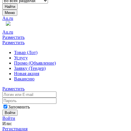
Найти
Меню
Au.ru
Au.ru
Разместить
Разместить
Товар (Лот)
Услугу
Промо (Объявление)
Заявку (Тендер)
Новая акция
Вакансию
Разместить
Запомнить
Войти
Войти
Или:
Регистрация