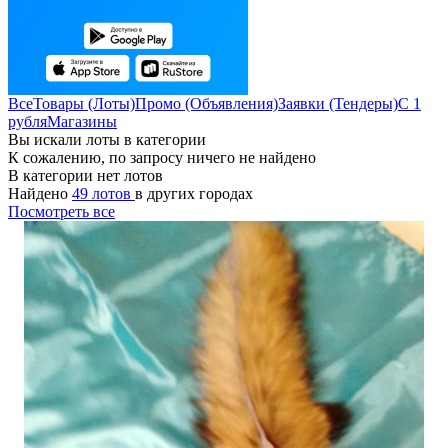
Все
Товары (Лоты)
Промо (Объявления)
Заявки (Тендеры)
С 1
рубля
Магазины
Вы искали лоты в категории
К сожалению, по запросу ничего не найдено
В категории нет лотов
Найдено
49 лотов
в других городах
Посмотреть все