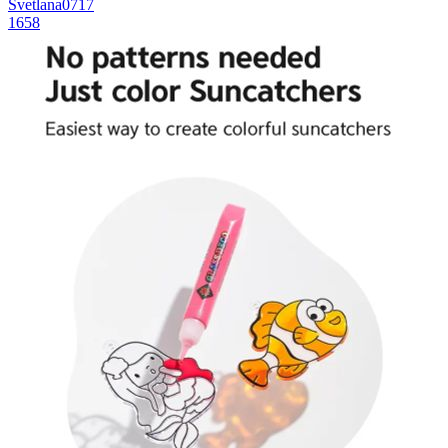
Svetlana0717
1658