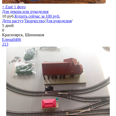
+ Ещё 1 фото
Для декора или рукоделия
10
руб.
Купить сейчас за
100
руб.
Дети растут
/
Творчество
/
Для рукоделия
/
5 дней
0
Красноярск, Шинников
Елена0406
213