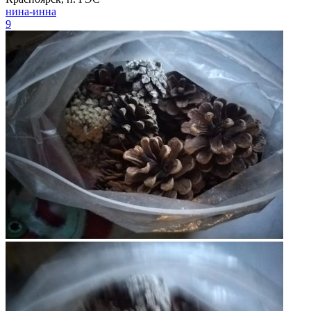
нина-инна
9