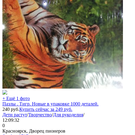
+ Ещё 1 фото
Пазлы . Тигр. Новые в упаковке 1000 деталей.
240
руб.
Купить сейчас за
249
руб.
Дети растут
/
Творчество
/
Для рукоделия
/
12:09:32
0
Красноярск, Дворец пионеров