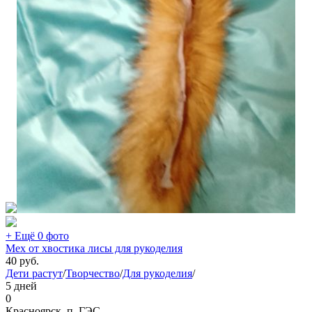
+ Ещё 0 фото
Мех от хвостика лисы для рукоделия
40
руб.
Дети растут
/
Творчество
/
Для рукоделия
/
5 дней
0
Красноярск, п. ГЭС