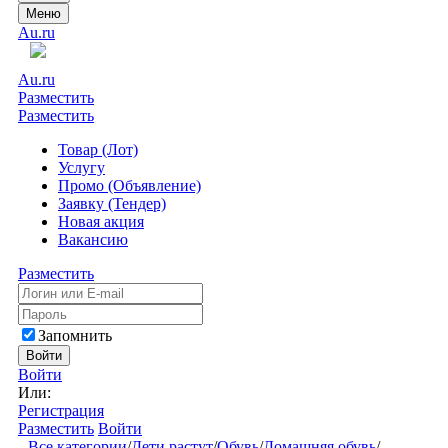
Меню
Au.ru
Au.ru
Разместить
Разместить
Товар (Лот)
Услугу
Промо (Объявление)
Заявку (Тендер)
Новая акция
Вакансию
Разместить
Запомнить
Войти
Войти
Или:
Регистрация
Разместить
Войти
Все категории
/
Дети растут
/
Обувь
/
Домашняя обувь
/