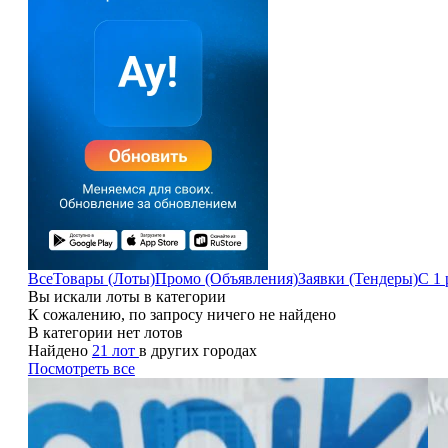
Все
Товары (Лоты)
Промо (Объявления)
Заявки (Тендеры)
С 1 
Вы искали лоты в категории
К сожалению, по запросу ничего не найдено
В категории нет лотов
Найдено
21 лот
в других городах
Посмотреть все