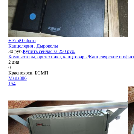
+ Ещё 0 фото
Канцелярия . Дыроколы
30
руб.
Купить сейчас за
250
руб.
Компьютеры, оргтехника, канцтовары
/
Канцелярские и офис
2 дня
0
Красноярск, БСМП
Maria886
154