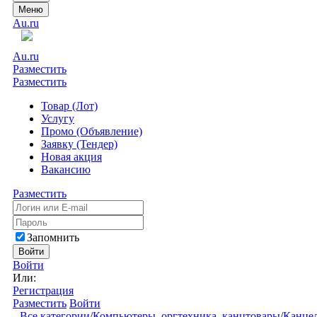
Меню
Au.ru
Au.ru
Разместить
Разместить
Товар (Лот)
Услугу
Промо (Объявление)
Заявку (Тендер)
Новая акция
Вакансию
Разместить
Запомнить
Войти
Войти
Или:
Регистрация
Разместить
Войти
Все категории
/
Компьютеры, оргтехника, канцтовары
/
Канцел