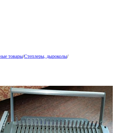
ные товары
/
Степлеры, дыроколы
/