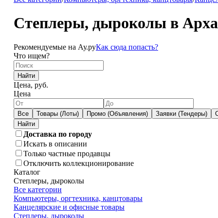
Степлеры, дыроколы в Арха
Рекомендуемые на Ау.ру
Как сюда попасть?
Что ищем?
Найти
Цена, руб.
Цена
Все
Товары (Лоты)
Промо (Объявления)
Заявки (Тендеры)
Доставка по городу
Искать в описании
Только частные продавцы
Отключить коллекционирование
Каталог
Степлеры, дыроколы
Все категории
Компьютеры, оргтехника, канцтовары
Канцелярские и офисные товары
Степлеры, дыроколы