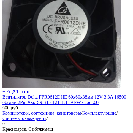
+ Ещё 1 фото
Вентилятор Delta FFR0612DHE 60x60x38мм 12V 3.3A 16500
об/мин 2Pin Asic S9 S15 T2T L3+ APW7 cool.60
600
руб.
Компьютеры, оргтехника, канцтовары
/
Комплектующие
/
Системы охлаждения
/
0
Красноярск, Сибтяжмаш