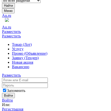
Найти
Меню
Au.ru
Au.ru
Разместить
Разместить
Товар (Лот)
Услугу
Промо (Объявление)
Заявку (Тендер)
Новая акция
Вакансию
Разместить
Запомнить
Войти
Войти
Или:
Регистрация