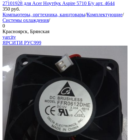
27101928 для Acer Ноутбук Aspire 5710 Б/у арт. 4644
350
руб.
Компьютеры, оргтехника, канцтовары
/
Комплектующие
/
Системы охлаждения
/
0
Красноярск, Брянская
yarcity
ЯРСИТИ РУС
999