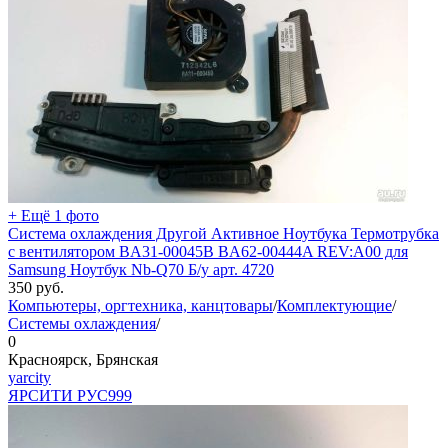
+ Ещё 1 фото
Система охлаждения Другой Активное Ноутбука Термотрубка
с вентилятором BA31-00045B BA62-00444A REV:A00 для
Samsung Ноутбук Nb-Q70 Б/у арт. 4720
350
руб.
Компьютеры, оргтехника, канцтовары
/
Комплектующие
/
Системы охлаждения
/
0
Красноярск, Брянская
yarcity
ЯРСИТИ РУС
999