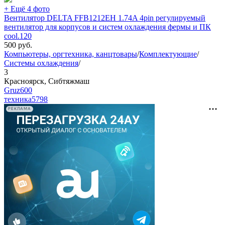
+ Ещё 4 фото
Вентилятор DELTA FFB1212EH 1.74A 4pin регулируемый
вентилятор для корпусов и систем охлаждения фермы и ПК
cool.120
500
руб.
Компьютеры, оргтехника, канцтовары
/
Комплектующие
/
Системы охлаждения
/
3
Красноярск, Сибтяжмаш
Gruz600
техника
5798
РЕКЛАМА