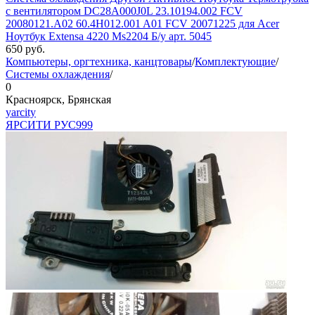
с вентилятором DC28A000J0L 23.10194.002 FCV
20080121.A02 60.4H012.001 A01 FCV 20071225 для Acer
Ноутбук Extensa 4220 Ms2204 Б/у арт. 5045
650
руб.
Компьютеры, оргтехника, канцтовары
/
Комплектующие
/
Системы охлаждения
/
0
Красноярск, Брянская
yarcity
ЯРСИТИ РУС
999