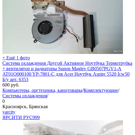
+ Ещё 1 фото
Система охлаждения Другой Активное Ноутбука Термотрубка
+ вентилятор и радиаторы Sunon Maglev GB0507PGV1-A
AT01O000100 YP-7801-C для Acer Ноутбук Aspire 5520 Icw50
Б/у арт. 6353
600
руб.
Компьютеры, оргтехника, канцтовары
/
Комплектующие
/
Системы охлаждения
/
0
Красноярск, Брянская
yarcity
ЯРСИТИ РУС
999