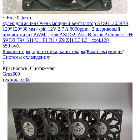
+ Ещё 0 фото
кулер для асика Очень мощный вентилятор SJ SG12038BS
120*120*38 мм 4-pin 12V 2.7 A 6000ppm | 2 шариковый
подшипника | PWM | | для ASIC s9 Asic Bitmain Antminer T9+
S9 D3 T9+ S11 U1 F1 B1+ Z9 Z11 L3 L3+ cool.120
550
руб.
Компьютеры, оргтехника, канцтовары
/
Комплектующие
/
Системы охлаждения
/
1
Красноярск, Сибтяжмаш
Gruz600
техника
5798