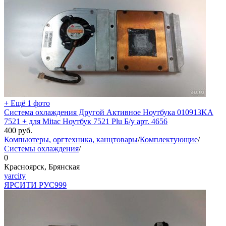
+ Ещё 1 фото
Система охлаждения Другой Активное Ноутбука 010913KA
7521 + для Mitac Ноутбук 7521 Plu Б/у арт. 4656
400
руб.
Компьютеры, оргтехника, канцтовары
/
Комплектующие
/
Системы охлаждения
/
0
Красноярск, Брянская
yarcity
ЯРСИТИ РУС
999