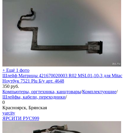
+ Ещё 1 фото
Шлейф Матрицы 421670020003 R02 MSL01-10-3 для Mitac
Ноутбук 7521 Plu Б/у арт. 4648
350
руб.
Компьютеры, оргтехника, канцтовары
/
Комплектующие
/
Шлейфы, кабели, переходники
/
0
Красноярск, Брянская
yarcity
ЯРСИТИ РУС
999