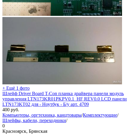
+ Ещё 1 фото
Шлейф Driver Board T-Con планка драйвера панели модуль
управления LTN173KR01PKPV0.1_HF REV0.0 LCD панели
LTN173KT02 для - Ноутбук - Б/у арт. 4709
400
руб.
Компьютеры, оргтехника, канцтовары
/
Комплектующие
/
Шлейфы, кабели, переходники
/
0
Красноярск, Брянская