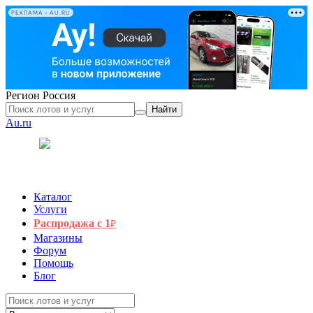
РЕКЛАМА • AU.RU
Регион
Россия
Найти
Au.ru
Каталог
Услуги
Распродажа с 1
₽
Магазины
Форум
Помощь
Блог