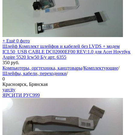
+ Ещё 0 фото
Шлейф Комплект шлейфов и кабелей без LVDS + модем
ICL50_USB CABLE DC02000EF00 REV:1.0 для Acer Ноутбук
Aspire 5520 Icw50 Б/у арт. 6355
350
руб.
Компьютеры, оргтехника, канцтовары
/
Комплектующие
/
Шлейфы, кабели, переходники
/
0
Красноярск, Брянская
yarcity
ЯРСИТИ РУС
999