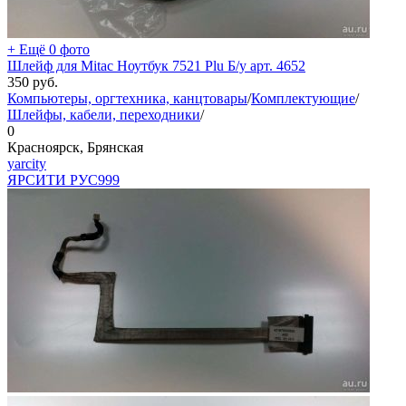
+ Ещё 0 фото
Шлейф для Mitac Ноутбук 7521 Plu Б/у арт. 4652
350
руб.
Компьютеры, оргтехника, канцтовары
/
Комплектующие
/
Шлейфы, кабели, переходники
/
0
Красноярск, Брянская
yarcity
ЯРСИТИ РУС
999