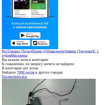
Все
Товары (Лоты)
Промо (Объявления)
Заявки (Тендеры)
С 1
рубля
Магазины
Вы искали лоты в категории
К сожалению, по запросу ничего не найдено
В категории нет лотов
Найдено
7099 лотов
в других городах
Посмотреть все