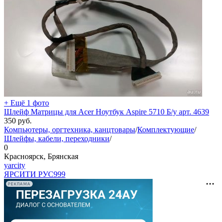
+ Ещё 1 фото
Шлейф Матрицы для Acer Ноутбук Aspire 5710 Б/у арт. 4639
350
руб.
Компьютеры, оргтехника, канцтовары
/
Комплектующие
/
Шлейфы, кабели, переходники
/
0
Красноярск, Брянская
yarcity
ЯРСИТИ РУС
999
РЕКЛАМА