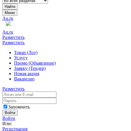
Найти
Меню
Au.ru
Au.ru
Разместить
Разместить
Товар (Лот)
Услугу
Промо (Объявление)
Заявку (Тендер)
Новая акция
Вакансию
Разместить
Запомнить
Войти
Войти
Или:
Регистрация