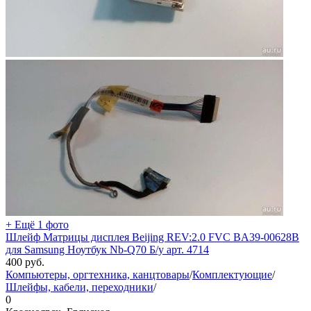
+ Ещё 1 фото
Шлейф Матрицы дисплея Beijing REV:2.0 FVC BA39-00628B
для Samsung Ноутбук Nb-Q70 Б/у арт. 4714
400
руб.
Компьютеры, оргтехника, канцтовары
/
Комплектующие
/
Шлейфы, кабели, переходники
/
0