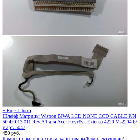
+ Ещё 1 фото
Шлейф Матрицы Wistron BIWA LCD NONE CCD CABLE P/N
50.4H013.011 Rev.A1 для Acer Ноутбук Extensa 4220 Ms2204 Б/
у арт. 5047
450
руб.
Компьютеры, оргтехника, канцтовары
/
Комплектующие
/