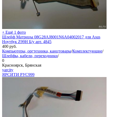
+ Ещё 1 фото
Шлейф Матрицы 08G28AJ8001N6A04002017 для Asus
Ноутбук Z99H Б/у арт. 4845
400
руб.
Компьютеры, оргтехника, канцтовары
/
Комплектующие
/
Шлейфы, кабели, переходники
/
0
Красноярск, Брянская
yarcity
ЯРСИТИ РУС
999