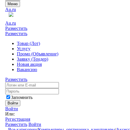
Меню
Au.ru
Au.ru
Разместить
Разместить
Товар (Лот)
Услугу
Промо (Объявление)
Заявку (Тендер)
Новая акция
Вакансию
Разместить
Запомнить
Войти
Войти
Или:
Регистрация
Разместить
Войти
Все категории
/
Компьютеры, оргтехника, канцтовары
/
Аксес