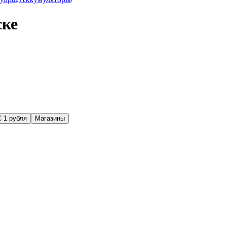
ске
С 1 рубля
Магазины