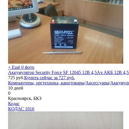
+ Ещё 0 фото
Аккумулятор Security Force SF 12045 12В 4,5Ач АКБ 12В 4,5
725
руб.
Купить сейчас за
727
руб.
Компьютеры, оргтехника, канцтовары
/
Аксессуары
/
Аккумул
10 дней
0
Красноярск, БКЗ
Кодас
КОДАС
1016