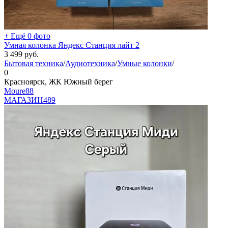
+ Ещё 0 фото
Умная колонка Яндекс Станция лайт 2
3 499
руб.
Бытовая техника
/
Аудиотехника
/
Умные колонки
/
0
Красноярск, ЖК Южный берег
Moure88
МАГАЗИН
489