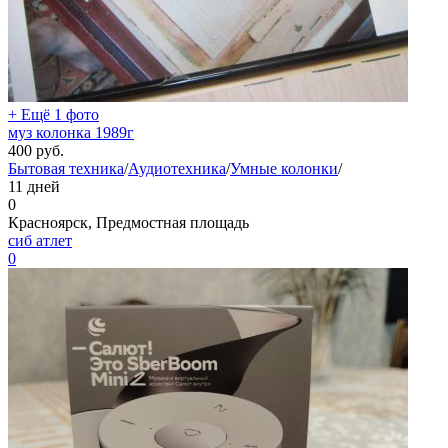
+ Ещё 1 фото
муз колонка 1989г
400
руб.
Бытовая техника
/
Аудиотехника
/
Умные колонки
/
11 дней
0
Красноярск, Предмостная площадь
сиб атлет
0