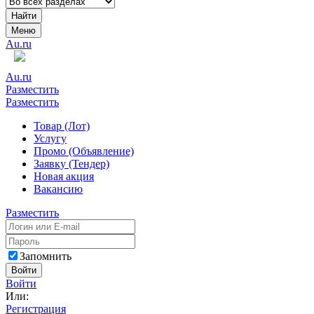
Найти
Меню
Au.ru
Au.ru
Разместить
Разместить
Товар (Лот)
Услугу
Промо (Объявление)
Заявку (Тендер)
Новая акция
Вакансию
Разместить
Запомнить
Войти
Войти
Или:
Регистрация