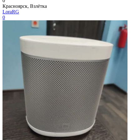
0
Красноярск, Взлётка
LoraRG
0