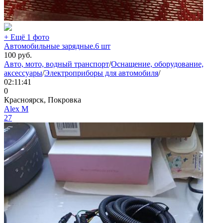
+ Ещё 1 фото
Автомобильные зарядные.6 шт
100
руб.
Авто, мото, водный транспорт
/
Оснащение, оборудование,
аксессуары
/
Электроприборы для автомобиля
/
02:11:41
0
Красноярск, Покровка
Aleх М
27