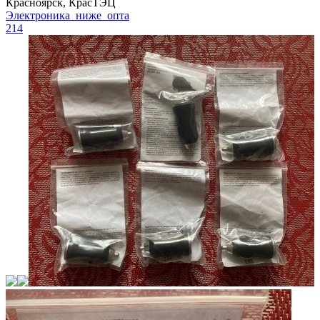
Красноярск, КрасТЭЦ
Электроника_ниже_опта
214