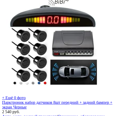
+ Ещё 0 фото
Парктроник набор датчиков 8шт передний + задний бампер +
экран Черные
2 540
руб.