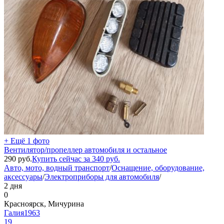
+ Ещё 1 фото
Вентилятор/пропеллер автомобиля и остальное
290
руб.
Купить сейчас за
340
руб.
Авто, мото, водный транспорт
/
Оснащение, оборудование,
аксессуары
/
Электроприборы для автомобиля
/
2 дня
0
Красноярск, Мичурина
Галия1963
19