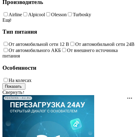
Производитель
Airline
Alpicool
Olesson
Turbosky
Ещё
Тип питания
От автомобильной сети 12 В
От автомобильной сети 24В
От автомобильного АКБ
От внешнего источника
питания
Особенности
На колесах
Свернуть
↑
РЕКЛАМА • AU.RU