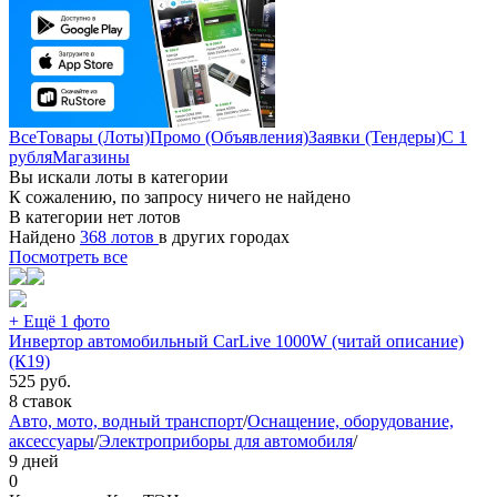
Все
Товары (Лоты)
Промо (Объявления)
Заявки (Тендеры)
С 1
рубля
Магазины
Вы искали лоты в категории
К сожалению, по запросу ничего не найдено
В категории нет лотов
Найдено
368 лотов
в других городах
Посмотреть все
+ Ещё 1 фото
Инвертор автомобильный CarLive 1000W (читай описание)
(К19)
525
руб.
8 ставок
Авто, мото, водный транспорт
/
Оснащение, оборудование,
аксессуары
/
Электроприборы для автомобиля
/
9 дней
0