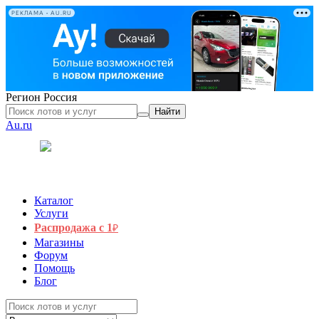
РЕКЛАМА • AU.RU
Регион
Россия
Найти
Au.ru
Каталог
Услуги
Распродажа с 1
₽
Магазины
Форум
Помощь
Блог