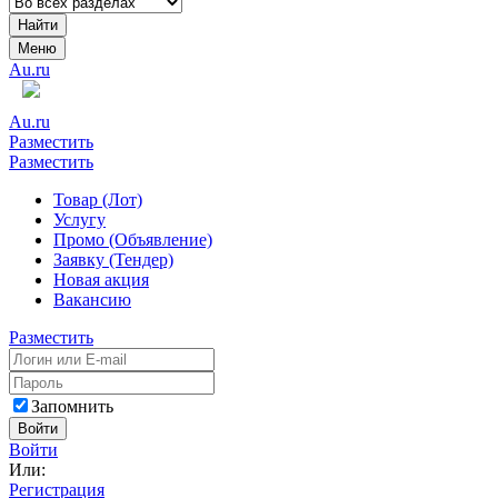
Найти
Меню
Au.ru
Au.ru
Разместить
Разместить
Товар (Лот)
Услугу
Промо (Объявление)
Заявку (Тендер)
Новая акция
Вакансию
Разместить
Запомнить
Войти
Войти
Или:
Регистрация