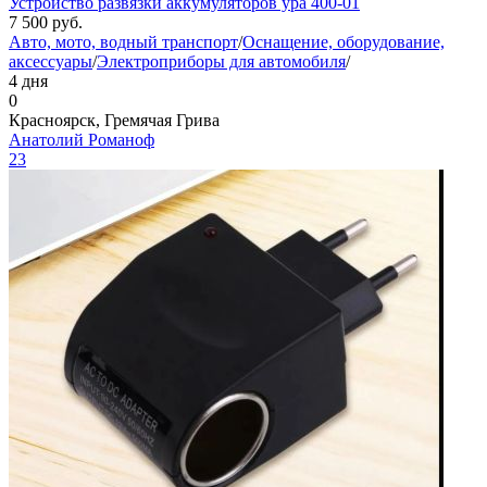
Устройство развязки аккумуляторов ура 400-01
7 500
руб.
Авто, мото, водный транспорт
/
Оснащение, оборудование,
аксессуары
/
Электроприборы для автомобиля
/
4 дня
0
Красноярск, Гремячая Грива
Анатолий Романоф
23