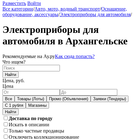
Разместить
Войти
Все категории
/
Авто, мото, водный транспорт
/
Оснащение,
оборудование, аксессуары
/
Электроприборы для автомобиля
/
Электроприборы для
автомобиля в Архангельске
Рекомендуемые на Ау.ру
Как сюда попасть?
Что ищем?
Найти
Цена, руб.
Цена
Все
Товары (Лоты)
Промо (Объявления)
Заявки (Тендеры)
С 1 рубля
Магазины
Доставка по городу
Искать в описании
Только частные продавцы
Отключить коллекционирование