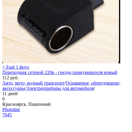
+ Ещё 1 фото
Переходник сетевой 220в - гнездо прикуривателя новый
112
руб.
Авто, мото, водный транспорт
/
Оснащение, оборудование,
аксессуары
/
Электроприборы для автомобиля
/
11 дней
0
Красноярск, Пашенный
Photoline
7045