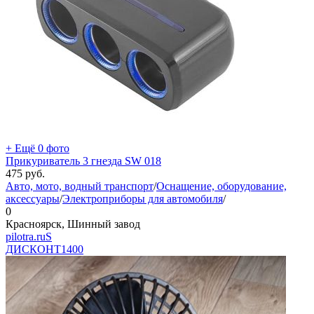
+ Ещё 0 фото
Прикуриватель 3 гнезда SW 018
475
руб.
Авто, мото, водный транспорт
/
Оснащение, оборудование,
аксессуары
/
Электроприборы для автомобиля
/
0
Красноярск, Шинный завод
pilotra.ruS
ДИСКОНТ
1400