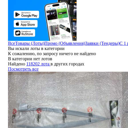
Все
Товары (Лоты)
Промо (Объявления)
Заявки (Тендеры)
С 1 
Вы искали лоты в категории
К сожалению, по запросу ничего не найдено
В категории нет лотов
Найдено
118202 лота
в других городах
Посмотреть все