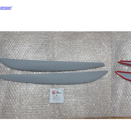
щение
/