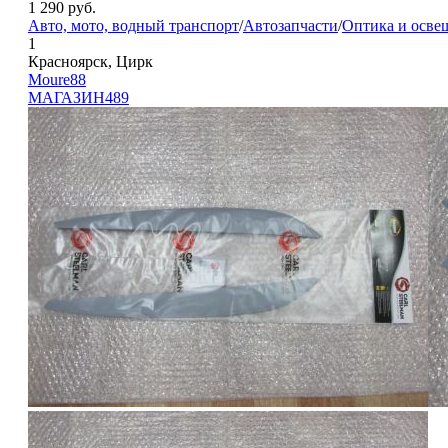
1 290
руб.
Авто, мото, водный транспорт
/
Автозапчасти
/
Оптика и осве
1
Красноярск, Цирк
Moure88
МАГАЗИН
489