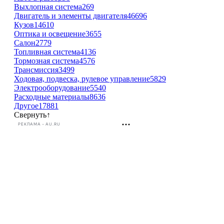
Выхлопная система
269
Двигатель и элементы двигателя
46696
Кузов
14610
Оптика и освещение
3655
Салон
2779
Топливная система
4136
Тормозная система
4576
Трансмиссия
3499
Ходовая, подвеска, рулевое управление
5829
Электрооборудование
5540
Расходные материалы
8636
Другое
17881
Свернуть
↑
РЕКЛАМА • AU.RU