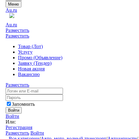
Меню
Au.ru
Au.ru
Разместить
Разместить
Товар (Лот)
Услугу
Промо (Объявление)
Заявку (Тендер)
Новая акция
Вакансию
Разместить
Запомнить
Войти
Войти
Или:
Регистрация
Разместить
Войти
Все категории
/
Авто, мото, водный транспорт
/
Автозапчасти
/