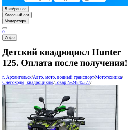
В избранное
Классный лот
Модератору
0
Инфо
Детский квадроцикл Hunter
125. Оплата после получения!
г. Архангельск
/
Авто, мото, водный транспорт
/
Мототехника
/
Снегоходы, квадроциклы
/
Товар №24845377
/