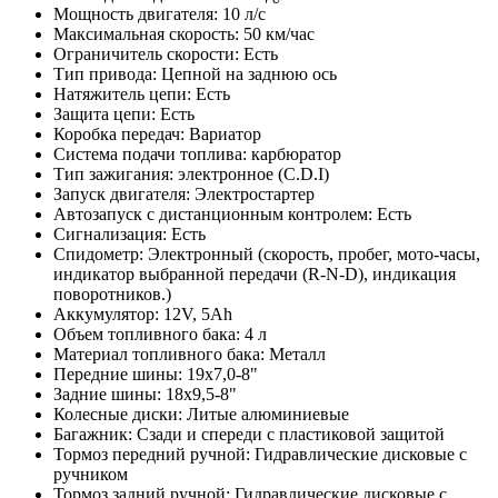
Мощность двигателя: 10 л/с
Максимальная скорость: 50 км/час
Ограничитель скорости: Есть
Тип привода: Цепной на заднюю ось
Натяжитель цепи: Есть
Защита цепи: Есть
Коробка передач: Вариатор
Система подачи топлива: карбюратор
Тип зажигания: электронное (C.D.I)
Запуск двигателя: Электростартер
Автозапуск с дистанционным контролем: Есть
Сигнализация: Есть
Спидометр: Электронный (скорость, пробег, мото-часы,
индикатор выбранной передачи (R-N-D), индикация
поворотников.)
Аккумулятор: 12V, 5Ah
Объем топливного бака: 4 л
Материал топливного бака: Металл
Передние шины: 19х7,0-8"
Задние шины: 18х9,5-8"
Колесные диски: Литые алюминиевые
Багажник: Сзади и спереди с пластиковой защитой
Тормоз передний ручной: Гидравлические дисковые с
ручником
Тормоз задний ручной: Гидравлические дисковые с