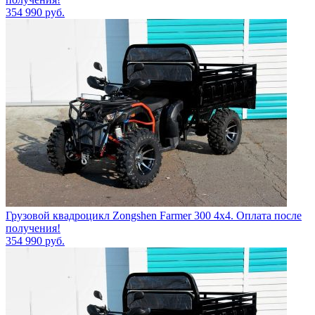
354 990
руб.
Грузовой квадроцикл Zongshen Farmer 300 4х4. Оплата после
получения!
354 990
руб.