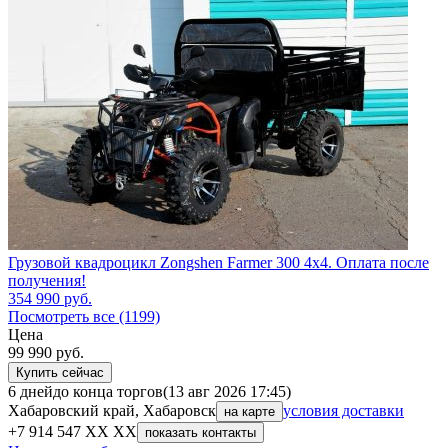
Грузовой квадроцикл Zongshen Farmer 300 4х4. Оплата после
получения!
354 990
руб.
Посмотреть все (1199)
Цена
99 990
руб.
Купить сейчас
6 дней
до конца торгов
(13 авг 2026 17:45)
Хабаровский край, Хабаровск
условия доставки
на карте
+7 914 547 XX XX
показать контакты