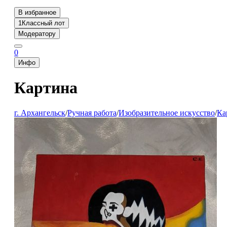
В избранное
1
Классный лот
Модератору
0
Инфо
Картина
г. Архангельск
/
Ручная работа
/
Изобразительное искусство
/
Ка