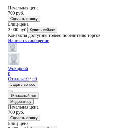
Начальная цена
700
руб.
Сделать ставку
Блиц-цена
2 000 руб.
Купить сейчас
Контакты доступны только победителю торгов
Написать сообщение
Wokujin66
0
Отзывы
+0
/
−0
Задать вопрос
1
Классный лот
Модератору
Начальная цена
700
руб.
Сделать ставку
Блиц-цена