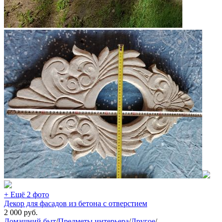
+ Ещё 2 фото
Декор для фасадов из бетона с отверстием
2 000
руб.
Домашний быт
/
Предметы интерьера
/
Другое
/