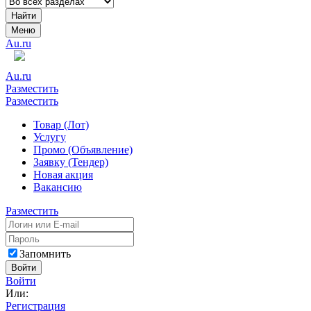
Найти
Меню
Au.ru
Au.ru
Разместить
Разместить
Товар (Лот)
Услугу
Промо (Объявление)
Заявку (Тендер)
Новая акция
Вакансию
Разместить
Запомнить
Войти
Войти
Или:
Регистрация