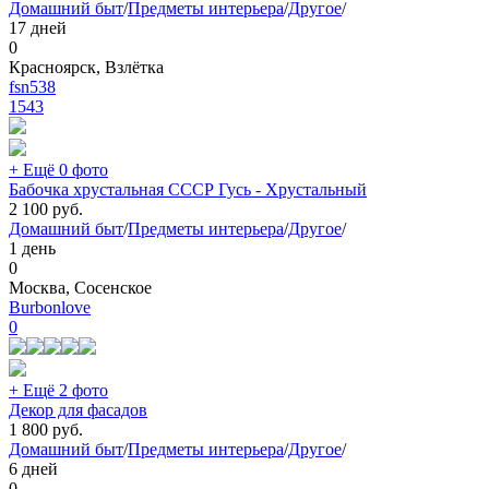
Домашний быт
/
Предметы интерьера
/
Другое
/
17 дней
0
Красноярск, Взлётка
fsn538
1543
+ Ещё 0 фото
Бабочка хрустальная СССР Гусь - Хрустальный
2 100
руб.
Домашний быт
/
Предметы интерьера
/
Другое
/
1 день
0
Москва, Сосенское
Burbonlove
0
+ Ещё 2 фото
Декор для фасадов
1 800
руб.
Домашний быт
/
Предметы интерьера
/
Другое
/
6 дней
0