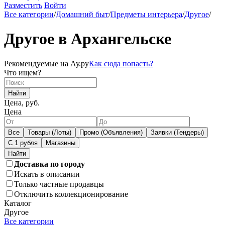
Разместить
Войти
Все категории
/
Домашний быт
/
Предметы интерьера
/
Другое
/
Другое в Архангельске
Рекомендуемые на Ау.ру
Как сюда попасть?
Что ищем?
Найти
Цена, руб.
Цена
Все
Товары (Лоты)
Промо (Объявления)
Заявки (Тендеры)
С 1 рубля
Магазины
Доставка по городу
Искать в описании
Только частные продавцы
Отключить коллекционирование
Каталог
Другое
Все категории