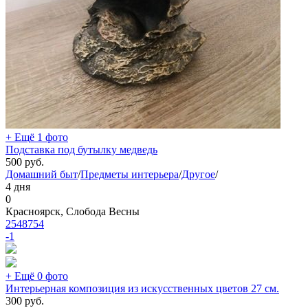
+ Ещё 1 фото
Подставка под бутылку медведь
500
руб.
Домашний быт
/
Предметы интерьера
/
Другое
/
4 дня
0
Красноярск, Слобода Весны
2548754
-1
+ Ещё 0 фото
Интерьерная композиция из искусственных цветов 27 см.
300
руб.