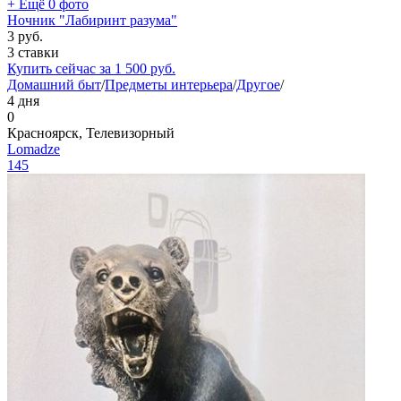
+ Ещё 0 фото
Ночник "Лабиринт разума"
3
руб.
3 ставки
Купить сейчас за
1 500
руб.
Домашний быт
/
Предметы интерьера
/
Другое
/
4 дня
0
Красноярск, Телевизорный
Lomadze
145