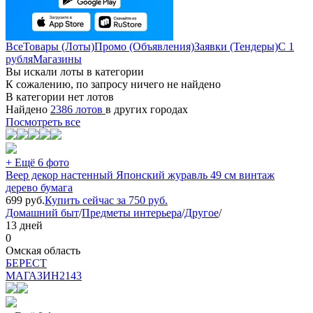
Все
Товары (Лоты)
Промо (Объявления)
Заявки (Тендеры)
С 1
рубля
Магазины
Вы искали лоты в категории
К сожалению, по запросу ничего не найдено
В категории нет лотов
Найдено
2386 лотов
в других городах
Посмотреть все
+ Ещё 6 фото
Веер декор настенный Японский журавль 49 см винтаж
дерево бумага
699
руб.
Купить сейчас за
750
руб.
Домашний быт
/
Предметы интерьера
/
Другое
/
13 дней
0
Омская область
БEPECT
МАГАЗИН
2143