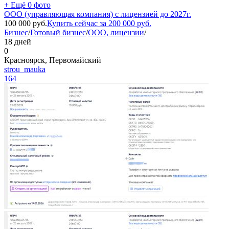
+ Ещё 0 фото
ООО (управляющая компания) с лицензией до 2027г.
100 000
руб.
Купить сейчас за
200 000
руб.
Бизнес
/
Готовый бизнес
/
ООО, лицензии
/
18 дней
0
Красноярск, Первомайский
strou_mauka
164