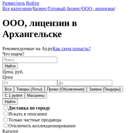
Разместить
Войти
Все категории
/
Бизнес
/
Готовый бизнес
/
ООО, лицензии
/
ООО, лицензии в
Архангельске
Рекомендуемые на Ау.ру
Как сюда попасть?
Что ищем?
Найти
Цена, руб.
Цена
Все
Товары (Лоты)
Промо (Объявления)
Заявки (Тендеры)
С 1 рубля
Магазины
Доставка по городу
Искать в описании
Только частные продавцы
Отключить коллекционирование
Каталог