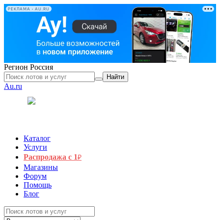
РЕКЛАМА • AU.RU
Регион
Россия
Найти
Au.ru
Каталог
Услуги
Распродажа с 1
₽
Магазины
Форум
Помощь
Блог