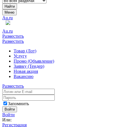
Найти
Меню
Au.ru
Au.ru
Разместить
Разместить
Товар (Лот)
Услугу
Промо (Объявление)
Заявку (Тендер)
Новая акция
Вакансию
Разместить
Запомнить
Войти
Войти
Или:
Регистрация